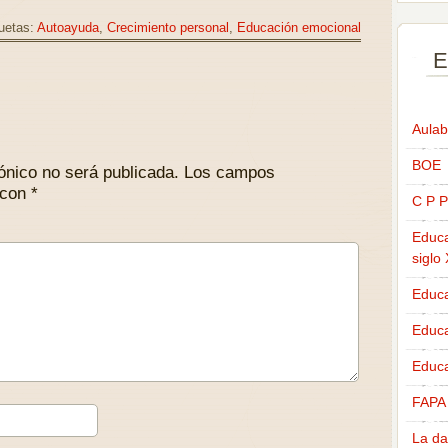
uetas:
Autoayuda
,
Crecimiento personal
,
Educación emocional
E
Aulab
BOE
ónico no será publicada.
Los campos
 con
*
C P P
Educa
siglo
Educa
Educ
Educa
FAPA
La da