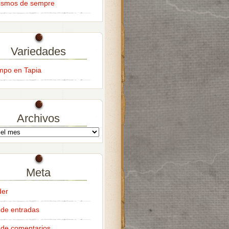
ismos de sempre
Variedades
empo en Tapia
Archivos
Meta
der
de entradas
de comentarios