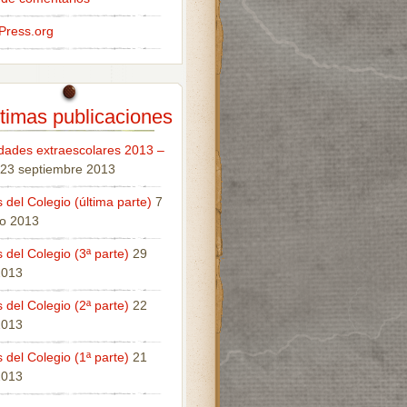
Press.org
timas publicaciones
idades extraescolares 2013 –
23 septiembre 2013
 del Colegio (última parte)
7
o 2013
 del Colegio (3ª parte)
29
 2013
 del Colegio (2ª parte)
22
 2013
 del Colegio (1ª parte)
21
 2013