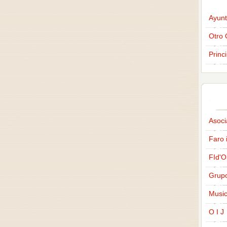
Ayunt
Otro 
Princ
Asoci
Faro 
FId'O
Grup
Music
O I J