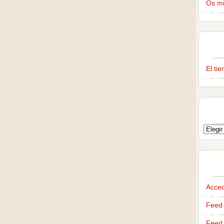
Os m
El ti
Acce
Feed 
Feed 