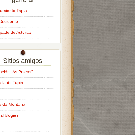
amiento Tapia
Occidente
ipado de Asturias
Sitios amigos
ación "As Poleas"
isla de Tapia
o de Montaña
al blogies