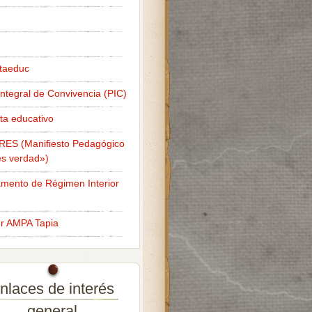
taeduc
Integral de Convivencia (PIC)
ta educativo
RES (Manifiesto Pedagógico
s verdad»)
mento de Régimen Interior
er AMPA Tapia
nlaces de interés
general