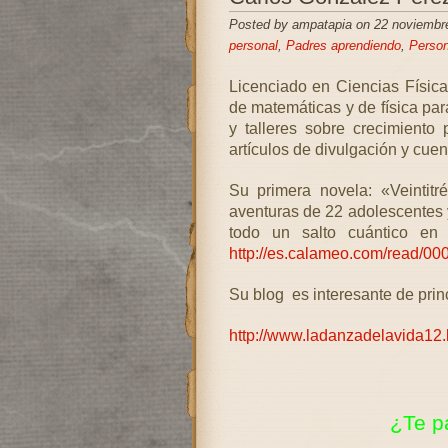
Posted by ampatapia on 22 noviembr
personal
,
Padres aprendiendo
,
Person
Licenciado en Ciencias Físic
de matemáticas y de física pa
y talleres sobre crecimiento 
artículos de divulgación y cuen
Su primera novela: «Veintitr
aventuras de 22 adolescentes
todo un salto cuántico en 
http://es.calameo.com/read/0
Su blog es interesante de princi
http://www.ladanzadelavida12.
¿Te p