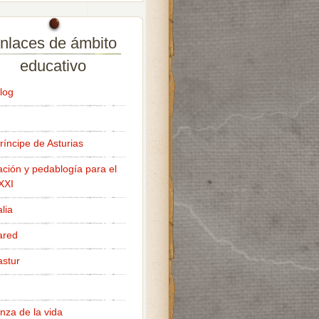
nlaces de ámbito
educativo
log
ríncipe de Asturias
ción y pedablogía para el
 XXI
lia
ared
stur
nza de la vida