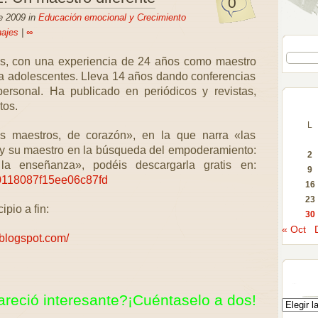
0
e 2009 in
Educación emocional y Crecimiento
ajes
|
∞
as, con una experiencia de 24 años como maestro
ra adolescentes. Lleva 14 años dando conferencias
personal. Ha publicado en periódicos y revistas,
tos.
L
és maestros, de corazón», en la que narra «las
 y su maestro en la búsqueda del empoderamiento:
2
la enseñanza», podéis descargarla gratis en:
9
00118087f15ee06c87fd
16
23
pio a fin:
30
« Oct
blogspot.com/
areció interesante?¡Cuéntaselo a dos!