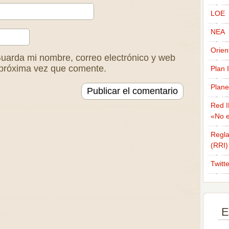
LOE
NEA
Orien
uarda mi nombre, correo electrónico y web
 próxima vez que comente.
Plan 
Plane
Red I
«No e
Regla
(RRI)
Twitt
E