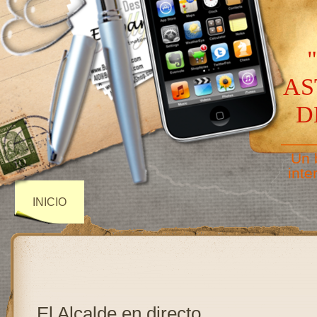
AS
D
——
Un 
inte
INICIO
El Alcalde en directo