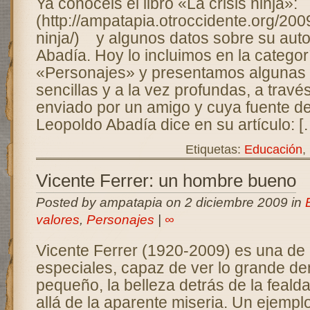
Ya conocéis el libro «La crisis ninja»:
(http://ampatapia.otroccidente.org/2009
ninja/) y algunos datos sobre su auto
Abadía. Hoy lo incluimos en la categor
«Personajes» y presentamos algunas d
sencillas y a la vez profundas, a trav
enviado por un amigo y cuya fuente 
Leopoldo Abadía dice en su artículo: [
Etiquetas:
Educación
,
Vicente Ferrer: un hombre bueno
Posted by ampatapia on 2 diciembre 2009 in
valores
,
Personajes
|
∞
Vicente Ferrer (1920-2009) es una de
especiales, capaz de ver lo grande den
pequeño, la belleza detrás de la feald
allá de la aparente miseria. Un ejempl