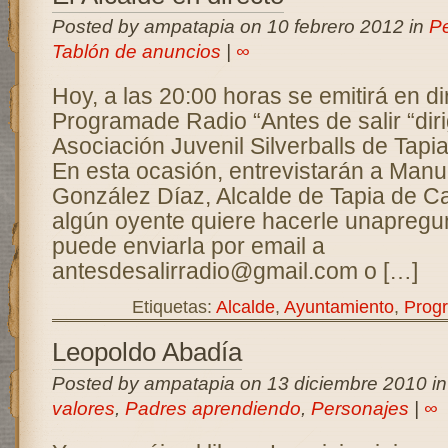
Posted by ampatapia on 10 febrero 2012 in
P
Tablón de anuncios
|
∞
Hoy, a las 20:00 horas se emitirá en di
Programade Radio “Antes de salir “diri
Asociación Juvenil Silverballs de Tapi
En esta ocasión, entrevistarán a Manu
González Díaz, Alcalde de Tapia de C
algún oyente quiere hacerle unapregun
puede enviarla por email a
antesdesalirradio@gmail.com o […]
Etiquetas:
Alcalde
,
Ayuntamiento
,
Prog
Leopoldo Abadía
Posted by ampatapia on 13 diciembre 2010 i
valores
,
Padres aprendiendo
,
Personajes
|
∞