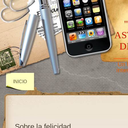
AS
D
——
Un 
inte
INICIO
Sobre la felicidad