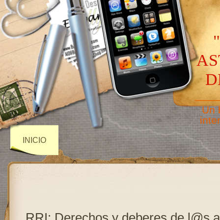
AS
D
——
Un 
inte
INICIO
RRI: Derechos y deberes de l@s