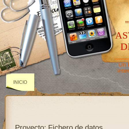
AS
D
——
Un 
inte
INICIO
Proyecto: Fichero de datos