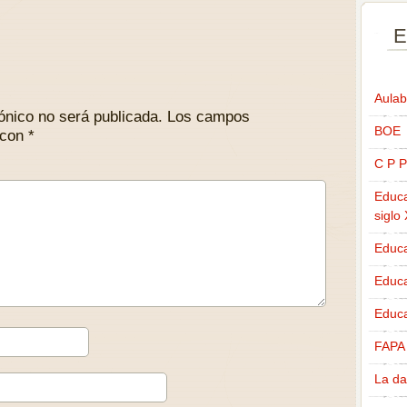
E
Aulab
ónico no será publicada.
Los campos
BOE
 con
*
C P P
Educa
siglo
Educa
Educ
Educa
FAPA
La da