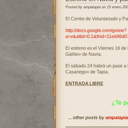
Posted by ampatapia on 15 enero 20
El Centro de Voluntariado y Par
http://docs.google.com/gview?
a=v&attid=0.1&thid=11ed46d0
El estreno es el Viernes 16 de 
Galilei» de Navia.
El sábado 24 habrá un pase a l
Casariego» de Tapia.
ENTRADA LIBRE
¿Te p
... other posts by
ampatapia