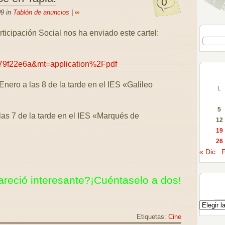
0
09 in
Tablón de anuncios
|
∞
ticipación Social nos ha enviado este cartel:
79f22e6a&mt=application%2Fpdf
Enero a las 8 de la tarde en el IES «Galileo
L
5
as 7 de la tarde en el IES «Marqués de
12
19
26
« Dic
F
areció interesante?¡Cuéntaselo a dos!
Etiquetas:
Cine