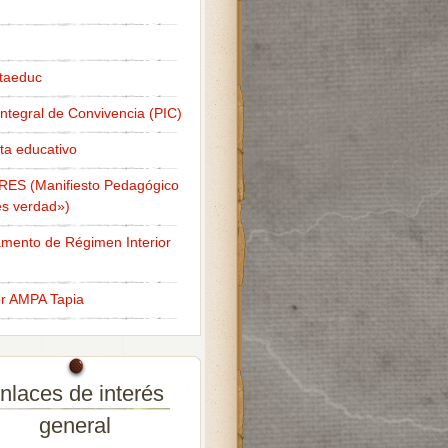
taeduc
Integral de Convivencia (PIC)
ta educativo
RES (Manifiesto Pedagógico
s verdad»)
mento de Régimen Interior
er AMPA Tapia
nlaces de interés
general