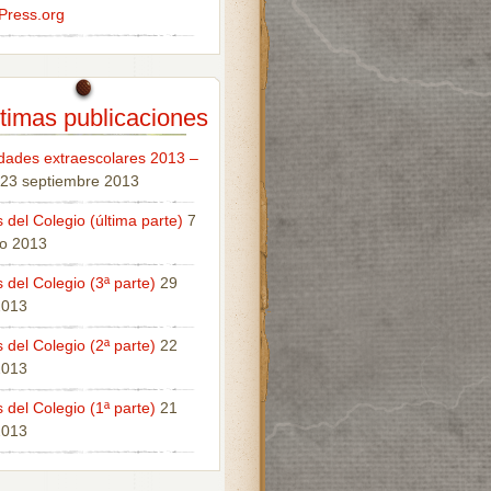
Press.org
timas publicaciones
idades extraescolares 2013 –
23 septiembre 2013
 del Colegio (última parte)
7
o 2013
 del Colegio (3ª parte)
29
 2013
 del Colegio (2ª parte)
22
 2013
 del Colegio (1ª parte)
21
 2013