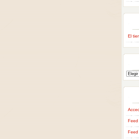
El ti
Acce
Feed 
Feed 