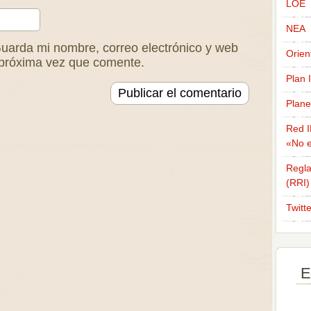
LOE
NEA
uarda mi nombre, correo electrónico y web
Orien
 próxima vez que comente.
Plan 
Plane
Red I
«No e
Regla
(RRI)
Twitt
E