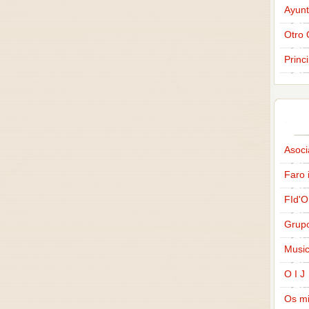
Ayunt
Otro 
Princ
Asoci
Faro 
FId'O
Grup
Music
O I J
Os m