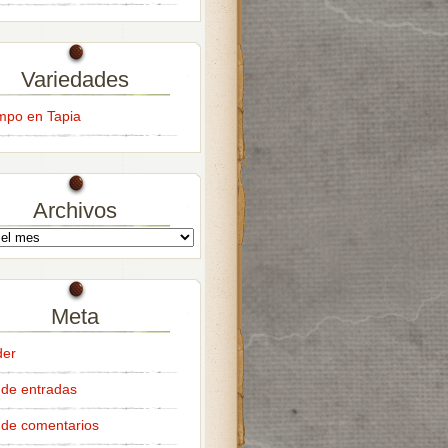
Variedades
empo en Tapia
Archivos
Meta
der
de entradas
de comentarios