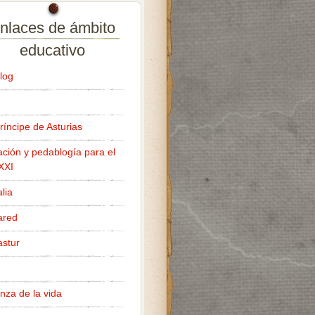
nlaces de ámbito
educativo
log
ríncipe de Asturias
ción y pedablogía para el
 XXI
lia
ared
stur
nza de la vida