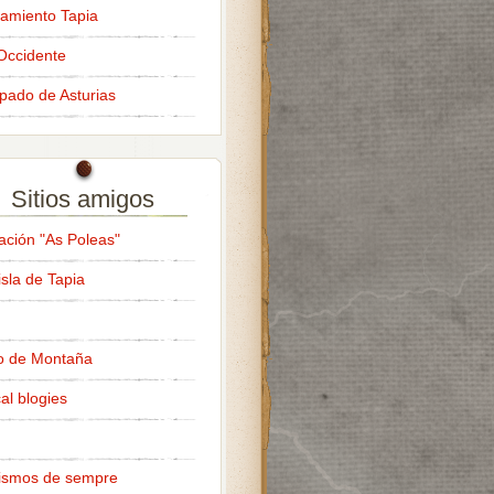
amiento Tapia
Occidente
ipado de Asturias
Sitios amigos
ación "As Poleas"
isla de Tapia
o de Montaña
al blogies
ismos de sempre