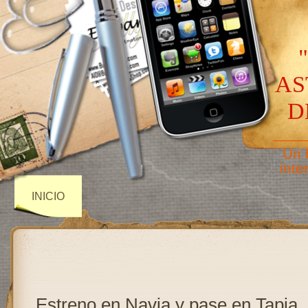
AS
D
——
Un 
inte
INICIO
Estreno en Navia y pase en Tapia.