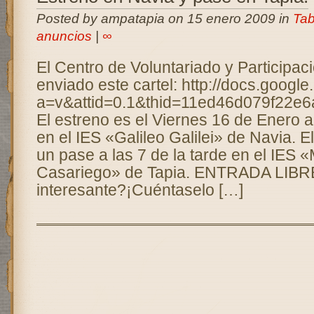
Posted by ampatapia on 15 enero 2009 in
Tab
anuncios
|
∞
El Centro de Voluntariado y Participac
enviado este cartel: http://docs.googl
a=v&attid=0.1&thid=11ed46d079f22e6
El estreno es el Viernes 16 de Enero a 
en el IES «Galileo Galilei» de Navia. 
un pase a las 7 de la tarde en el IES
Casariego» de Tapia. ENTRADA LIBRE
interesante?¡Cuéntaselo […]