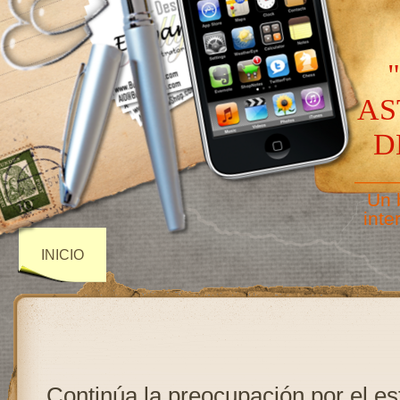
AS
D
——
Un 
inte
INICIO
Continúa la preocupación por el es