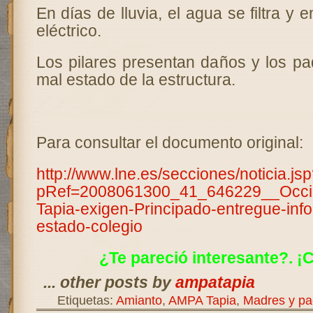
En días de lluvia, el agua se filtra y en
eléctrico.
Los pilares presentan daños y los pa
mal estado de la estructura.
Para consultar el documento original:
http://www.lne.es/secciones/noticia.js
pRef=2008061300_41_646229__Occid
Tapia-exigen-Principado-entregue-inf
estado-colegio
¿Te pareció interesante?. ¡
... other posts by
ampatapia
Etiquetas:
Amianto
,
AMPA Tapia
,
Madres y pa