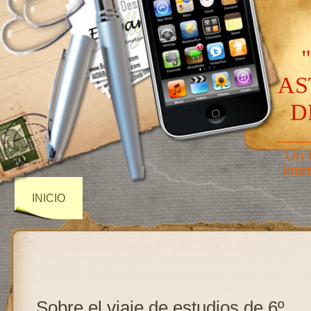
AS
D
——
Un 
inte
INICIO
Sobre el viaje de estudios de 6º