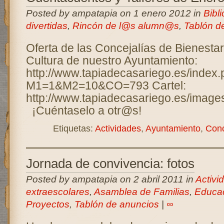
Posted by ampatapia on 1 enero 2012 in
Bibli
divertidas
,
Rincón de l@s alumn@s
,
Tablón d
Oferta de las Concejalías de Bienestar
Cultura de nuestro Ayuntamiento:
http://www.tapiadecasariego.es/index
M1=1&M2=10&CO=793 Cartel:
http://www.tapiadecasariego.es/image
¡Cuéntaselo a otr@s!
Etiquetas:
Actividades
,
Ayuntamiento
,
Conc
Jornada de convivencia: fotos
Posted by ampatapia on 2 abril 2011 in
Activi
extraescolares
,
Asamblea de Familias
,
Educac
Proyectos
,
Tablón de anuncios
|
∞