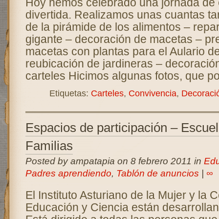
Hoy hemos celebrado una jornada de
divertida. Realizamos unas cuantas ta
de la pirámide de los alimentos – repa
gigante – decoración de macetas – pr
macetas con plantas para el Aulario de
reubicación de jardineras – decoració
carteles Hicimos algunas fotos, que po
Etiquetas:
Carteles
,
Convivencia
,
Decoraci
Espacios de participación – Escue
Familias
Posted by ampatapia on 8 febrero 2011 in
Edu
Padres aprendiendo
,
Tablón de anuncios
|
∞
El Instituto Asturiano de la Mujer y la 
Educación y Ciencia están desarrollan