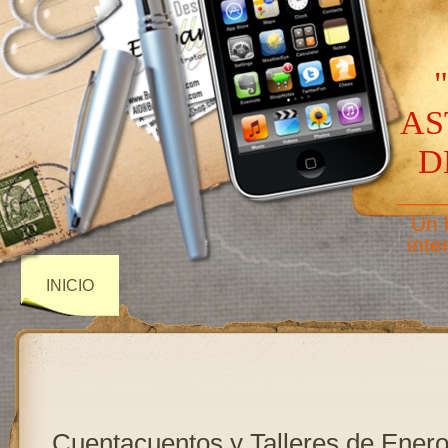
AS
D
——
Un 
inte
INICIO
Cuentacuentos y Talleres de Enero