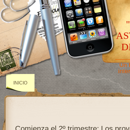
AS
D
——
Un 
inte
INICIO
Comienza el 2º trimestre: Los pro