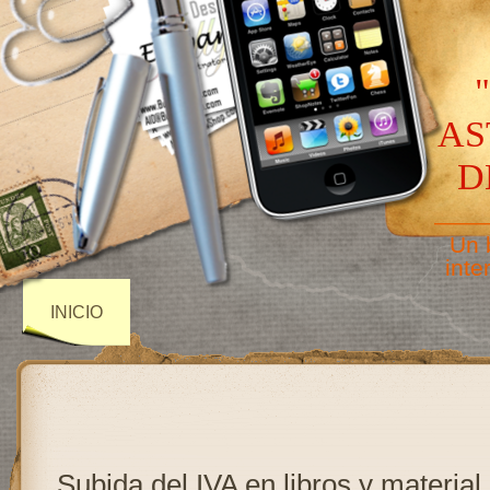
AS
D
——
Un 
inte
INICIO
Subida del IVA en libros y material