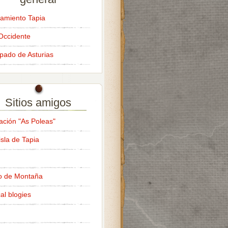
amiento Tapia
Occidente
ipado de Asturias
Sitios amigos
ación "As Poleas"
isla de Tapia
o de Montaña
al blogies