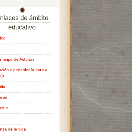
nlaces de ámbito
educativo
log
ríncipe de Asturias
ción y pedablogía para el
 XXI
lia
ared
stur
nza de la vida