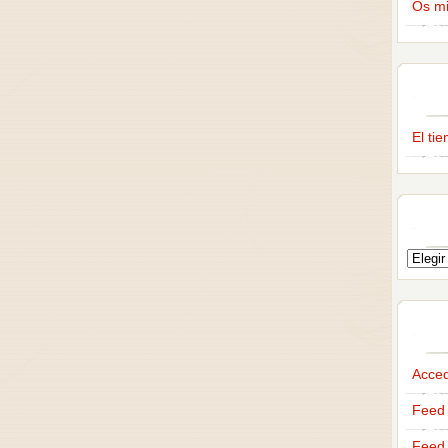
Os m
El ti
Acce
Feed 
Feed 