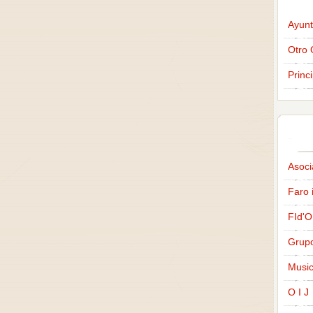
Ayunt
Otro 
Princ
Asoci
Faro 
FId'O
Grup
Music
O I J