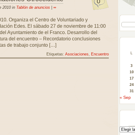
0
e 2010 in
Tablón de anuncios
|
∞
10. Organiza el Centro de Voluntariado y
ndación Edes. El sábado 27 de noviembre de 11:00
del Ayuntamiento de el Franco. Desarrollo del
tura del encuentro – Recordatorio conclusiones
as de trabajo conjunto […]
L
Etiquetas:
Asociaciones
,
Encuentro
3
10
17
24
31
« Sep