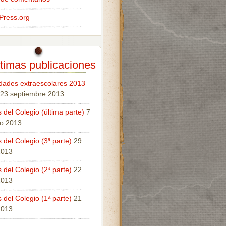
Press.org
timas publicaciones
idades extraescolares 2013 –
23 septiembre 2013
 del Colegio (última parte)
7
o 2013
 del Colegio (3ª parte)
29
 2013
 del Colegio (2ª parte)
22
 2013
 del Colegio (1ª parte)
21
 2013