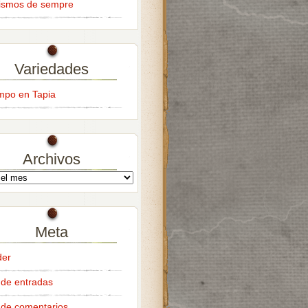
ismos de sempre
Variedades
empo en Tapia
Archivos
Meta
der
de entradas
de comentarios