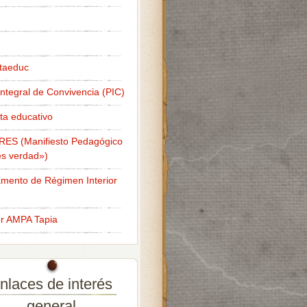
taeduc
Integral de Convivencia (PIC)
ta educativo
RES (Manifiesto Pedagógico
s verdad»)
mento de Régimen Interior
er AMPA Tapia
nlaces de interés
general