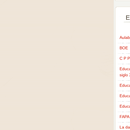
E
Aulab
BOE
C P P
Educa
siglo
Educa
Educ
Educa
FAPA
La da