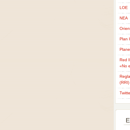
LOE
NEA
Orien
Plan 
Plane
Red I
«No e
Regla
(RRI)
Twitt
E