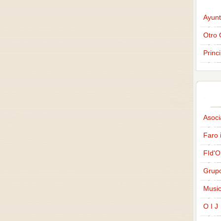
Ayunt
Otro 
Princ
Asoci
Faro 
FId'O
Grup
Music
O I J