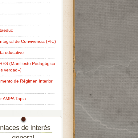
taeduc
Integral de Convivencia (PIC)
ta educativo
RES (Manifiesto Pedagógico
s verdad»)
mento de Régimen Interior
er AMPA Tapia
nlaces de interés
general