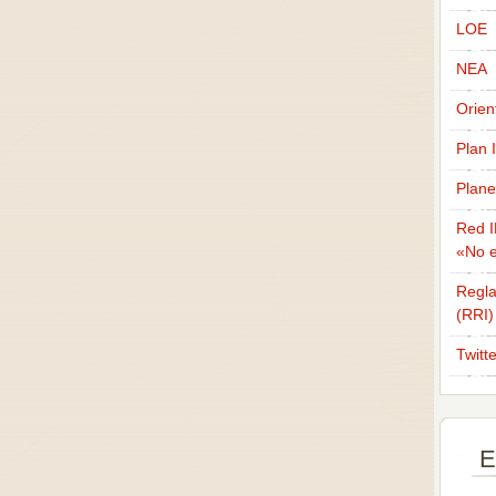
LOE
NEA
Orien
Plan 
Plane
Red I
«No e
Regla
(RRI)
Twitt
E