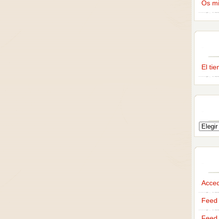
Os m
El ti
Acce
Feed 
Feed 