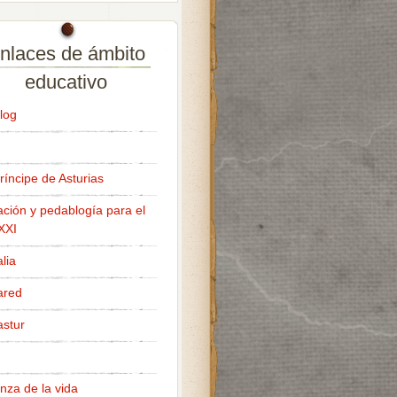
nlaces de ámbito
educativo
log
ríncipe de Asturias
ción y pedablogía para el
 XXI
lia
ared
stur
nza de la vida