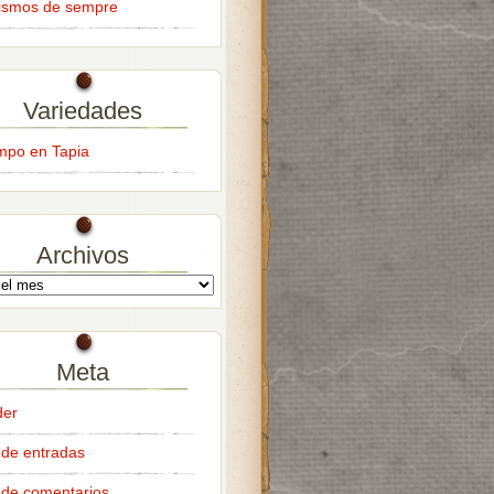
ismos de sempre
Variedades
empo en Tapia
Archivos
Meta
der
de entradas
de comentarios