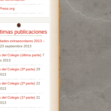
Press.org
timas publicaciones
idades extraescolares 2013 –
23 septiembre 2013
 del Colegio (última parte)
7
o 2013
 del Colegio (3ª parte)
29
 2013
 del Colegio (2ª parte)
22
 2013
 del Colegio (1ª parte)
21
 2013