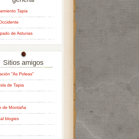
amiento Tapia
Occidente
ipado de Asturias
Sitios amigos
ación "As Poleas"
isla de Tapia
o de Montaña
al blogies