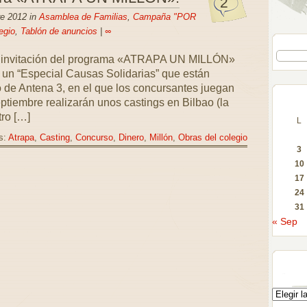
2
re 2012 in
Asamblea de Familias
,
Campaña "POR
egio
,
Tablón de anuncios
|
∞
a invitación del programa «ATRAPA UN MILLÓN»
de un “Especial Causas Solidarias” que están
 de Antena 3, en el que los concursantes juegan
eptiembre realizarán unos castings en Bilbao (la
ro […]
L
s:
Atrapa
,
Casting
,
Concurso
,
Dinero
,
Millón
,
Obras del colegio
3
10
17
24
31
« Sep