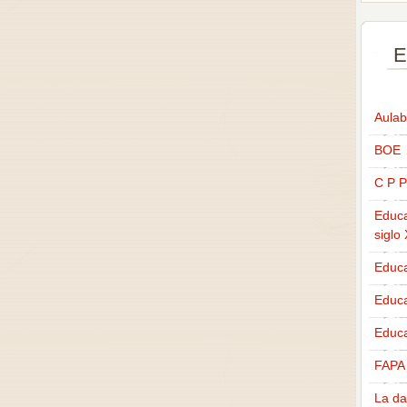
E
Aulab
BOE
C P P
Educa
siglo
Educa
Educ
Educa
FAPA
La da