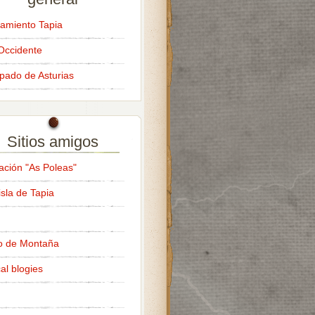
amiento Tapia
Occidente
ipado de Asturias
Sitios amigos
ación "As Poleas"
isla de Tapia
o de Montaña
al blogies