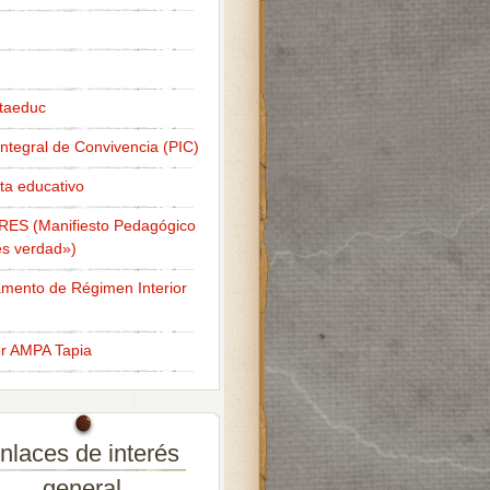
taeduc
Integral de Convivencia (PIC)
ta educativo
RES (Manifiesto Pedagógico
s verdad»)
mento de Régimen Interior
er AMPA Tapia
nlaces de interés
general