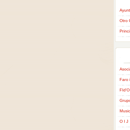
Ayunt
Otro 
Princ
Asoci
Faro 
FId'O
Grup
Music
O I J