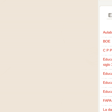
E
Aulab
BOE
C P P
Educa
siglo
Educa
Educ
Educa
FAPA
La da