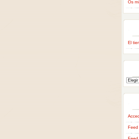
Os m
El ti
Acce
Feed 
Feed 