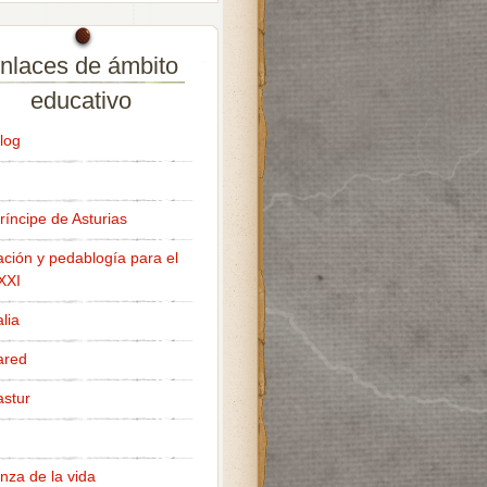
nlaces de ámbito
educativo
log
ríncipe de Asturias
ción y pedablogía para el
 XXI
lia
ared
stur
nza de la vida