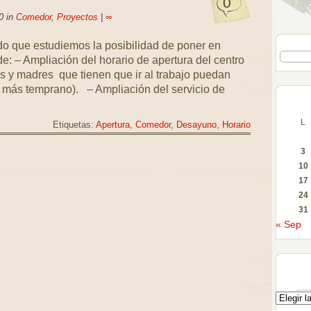
0
0 in
Comedor
,
Proyectos
|
∞
do que estudiemos la posibilidad de poner en
e: – Ampliación del horario de apertura del centro
s y madres que tienen que ir al trabajo puedan
o más temprano). – Ampliación del servicio de
L
Etiquetas:
Apertura
,
Comedor
,
Desayuno
,
Horario
3
10
17
24
31
« Sep