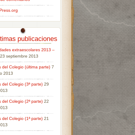
Press.org
timas publicaciones
idades extraescolares 2013 –
23 septiembre 2013
 del Colegio (última parte)
7
o 2013
 del Colegio (3ª parte)
29
 2013
 del Colegio (2ª parte)
22
 2013
 del Colegio (1ª parte)
21
 2013