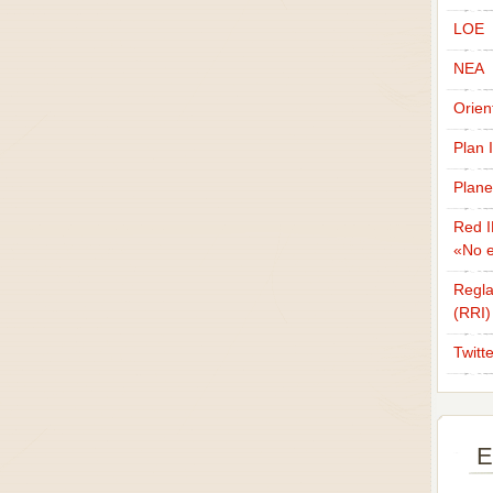
LOE
NEA
Orien
Plan 
Plane
Red I
«No e
Regla
(RRI)
Twitt
E