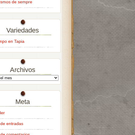
ismos de sempre
Variedades
empo en Tapia
Archivos
Meta
der
de entradas
de comentarios