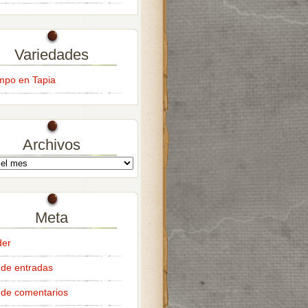
Variedades
empo en Tapia
Archivos
Meta
der
de entradas
de comentarios