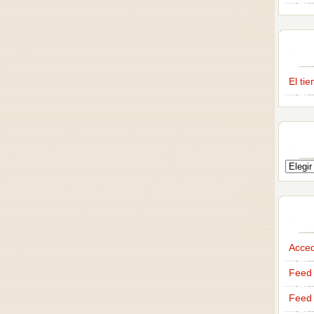
El ti
Acce
Feed 
Feed 