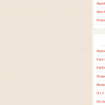
Ayunt
Otro 
Princ
Asoci
Faro 
FId'O
Grup
Music
O I J
Os m