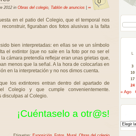
0
re 2012 in
Obras del colegio
,
Tablón de anuncios
|
∞
uesta en el patio del Colegio, que el temporal nos
econstruir, figuraban dos fotos alusivas a la falta
ido bien interpretadas: en ellas se ve un símbolo
ta el extintor (que no sale en la foto por no ser el
L
 la cámara pretendía reflejar eran unas grietas que,
aban menos que la señal. A la hora de colocarlas en
3
ión en la interpretación y no nos dimos cuenta.
10
17
ue los extintores entran dentro del apartado de
24
 el Colegio y que cumple convenientemente.
« Ago
 disculpas al Colegio.
¡Cuéntaselo a
otr@s
!
Etiquetas:
Exposición
,
Fotos
,
Mural
,
Obras del colegio