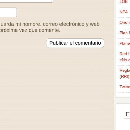
LOE
NEA
Orien
uarda mi nombre, correo electrónico y web
 próxima vez que comente.
Plan 
Plane
Red I
«No e
Regla
(RRI)
Twitt
E