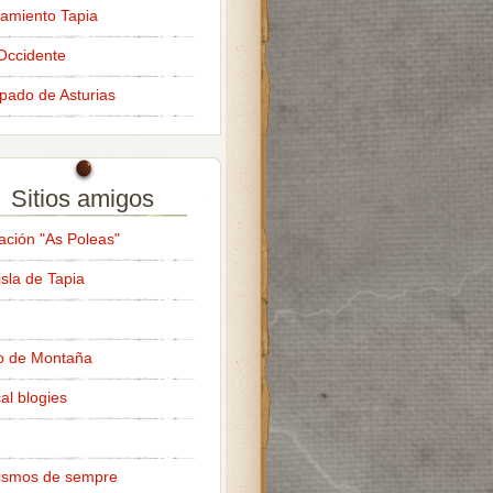
amiento Tapia
Occidente
ipado de Asturias
Sitios amigos
ación "As Poleas"
isla de Tapia
o de Montaña
al blogies
ismos de sempre