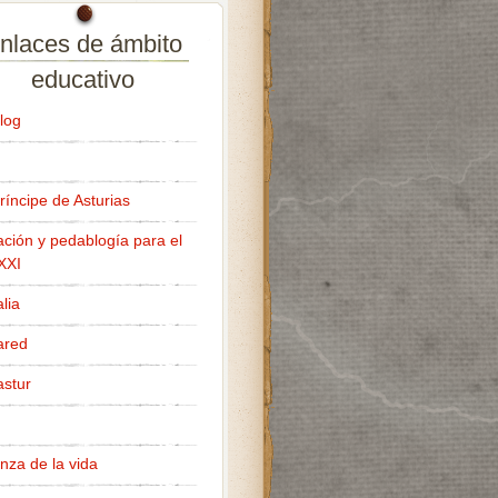
nlaces de ámbito
educativo
log
ríncipe de Asturias
ción y pedablogía para el
 XXI
lia
ared
stur
nza de la vida