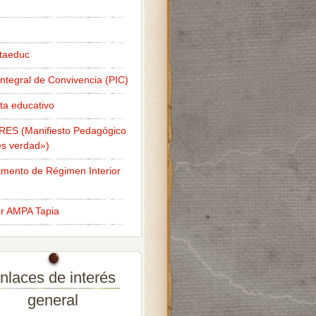
taeduc
Integral de Convivencia (PIC)
ta educativo
RES (Manifiesto Pedagógico
s verdad»)
mento de Régimen Interior
er AMPA Tapia
nlaces de interés
general