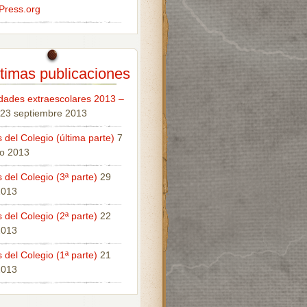
Press.org
timas publicaciones
idades extraescolares 2013 –
23 septiembre 2013
 del Colegio (última parte)
7
o 2013
 del Colegio (3ª parte)
29
 2013
 del Colegio (2ª parte)
22
 2013
 del Colegio (1ª parte)
21
 2013