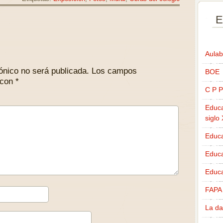
E
Aulab
ónico no será publicada.
Los campos
BOE
 con
*
C P P
Educa
siglo
Educa
Educ
Educa
FAPA
La da