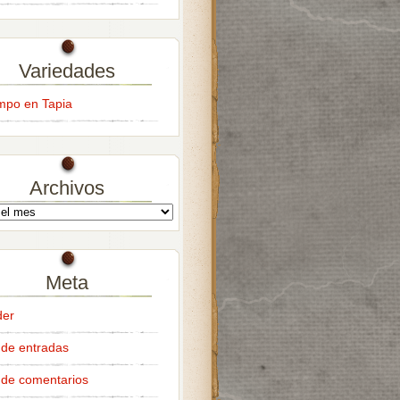
Variedades
empo en Tapia
Archivos
Meta
der
de entradas
de comentarios