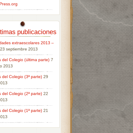
Press.org
timas publicaciones
idades extraescolares 2013 –
23 septiembre 2013
 del Colegio (última parte)
7
o 2013
 del Colegio (3ª parte)
29
 2013
 del Colegio (2ª parte)
22
 2013
 del Colegio (1ª parte)
21
 2013