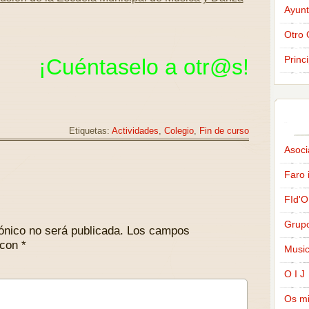
Ayunt
Otro 
Princ
¡Cuéntaselo a
otr@s
!
Etiquetas:
Actividades
,
Colegio
,
Fin de curso
Asoci
Faro 
FId'O
Grup
ónico no será publicada.
Los campos
 con
*
Music
O I J
Os m