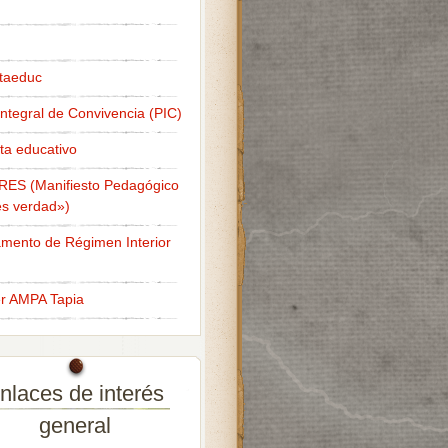
taeduc
Integral de Convivencia (PIC)
ta educativo
RES (Manifiesto Pedagógico
s verdad»)
mento de Régimen Interior
er AMPA Tapia
nlaces de interés
general