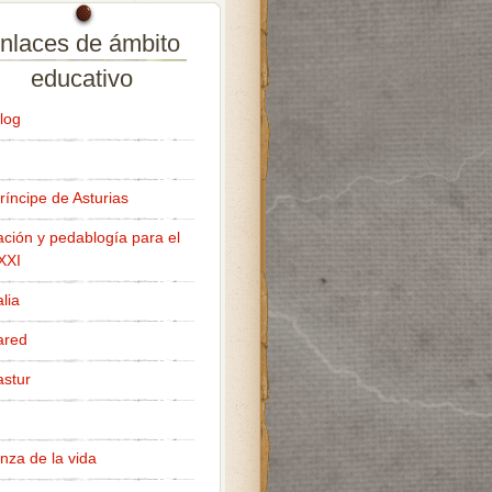
nlaces de ámbito
educativo
log
ríncipe de Asturias
ción y pedablogía para el
 XXI
lia
ared
stur
nza de la vida