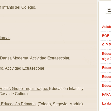
 Infantil del Colegio.
E
Aulab
BOE
plomas
.
C P P
Educa
 Danza Moderna. Actividad Extraescolar
.
siglo
Educa
o. Actividad Extraescolar
Educ
Educa
esta”. Grupo Triqui Traque.
Educación Infantil y
Casa de Cultura.
FAPA
La da
e Educación Primaria
. (Toledo, Segovia, Madrid).