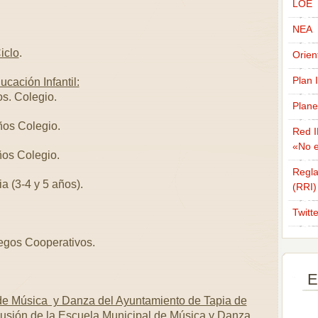
LOE
NEA
iclo
.
Orien
Plan 
cación Infantil:
os. Colegio.
Plane
ños Colegio.
Red I
«No e
ños Colegio.
Regla
a (3-4 y 5 años).
(RRI)
Twitt
egos Cooperativos.
E
 de Música y Danza del Ayuntamiento de Tapia de
usión de la Escuela Municipal de Música y Danza