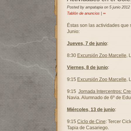
Posted by ampatapia on 5 junio 2012
Tablón de anuncios
|
∞
Éstas son las actividades que 
Junio:
Jueves, 7 de junio
:
8:30
Excursión Zoo Marcelle
, 
Viernes, 8 de junio
:
9:15
Excursión Zoo Marcelle
, 
9:15
Jornada Intercentros: Cr
Navia. Alumnado de 6º de Educ
Miércoles, 13 de junio
:
9:15
Ciclo de Cine
: Tercer Cic
Tapia de Casariego.