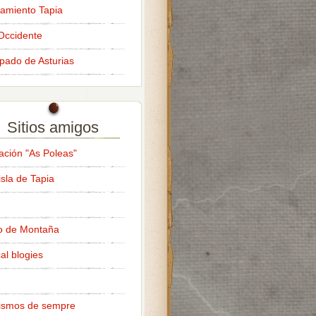
amiento Tapia
Occidente
ipado de Asturias
Sitios amigos
ación "As Poleas"
isla de Tapia
o de Montaña
al blogies
ismos de sempre