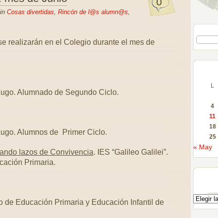
0
 in
Cosas divertidas
,
Rincón de l@s alumn@s
,
se realizarán en el Colegio durante el mes de
L
Lugo. Alumnado de Segundo Ciclo.
4
11
18
Lugo. Alumnos de Primer Ciclo.
25
« May
eando lazos de Convivencia
. IES “Galileo Galilei”.
ación Primaria.
lo de Educación Primaria y Educación Infantil de