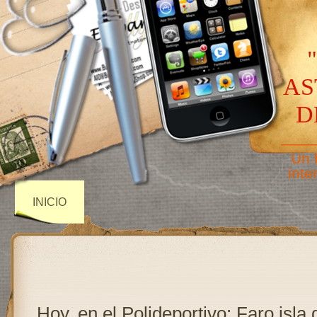
AS
D
——
Un 
inte
INICIO
Hoy, en el Polideportivo: Faro isla 