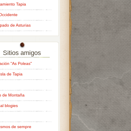
amiento Tapia
Occidente
ipado de Asturias
Sitios amigos
ación "As Poleas"
isla de Tapia
o de Montaña
al blogies
ismos de sempre