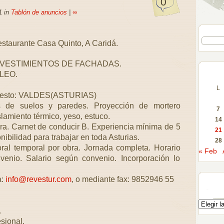
0
1 in
Tablón de anuncios
|
∞
estaurante Casa Quinto, A Caridá.
VESTIMIENTOS DE FACHADAS.
LEO.
L
Puesto: VALDES(ASTURIAS)
 de suelos y paredes. Proyección de mortero
7
lamiento térmico, yeso, estuco.
14
a. Carnet de conducir B. Experiencia mínima de 5
21
ibilidad para trabajar en toda Asturias.
28
l temporal por obra. Jornada completa. Horario
« Feb
venio. Salario según convenio. Incorporación lo
a:
info@revestur.com
, o mediante fax: 9852946 55
.
esional.