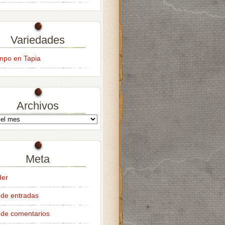
Variedades
empo en Tapia
Archivos
Meta
der
de entradas
de comentarios