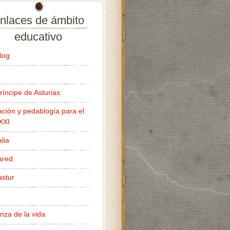
nlaces de ámbito
educativo
log
ríncipe de Asturias
ción y pedablogía para el
 XXI
lia
ared
stur
nza de la vida