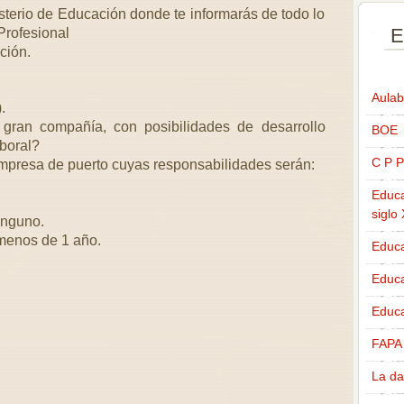
sterio de Educación donde te informarás de todo lo
E
Profesional
ción.
Aulab
.
 gran compañía, con posibilidades de desarrollo
BOE
boral?
C P P
presa de puerto cuyas responsabilidades serán:
Educa
siglo
inguno.
 menos de 1 año.
Educa
Educ
Educa
FAPA
La da