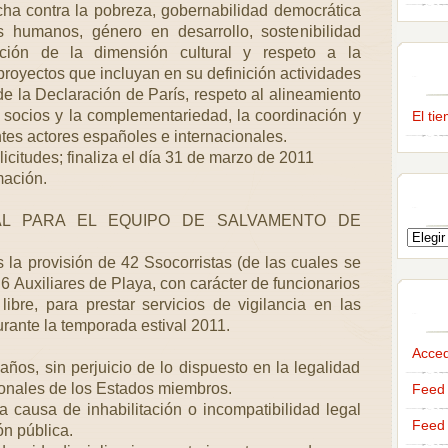
ucha contra la pobreza, gobernabilidad democrática
 humanos, género en desarrollo, sostenibilidad
ación de la dimensión cultural y respeto a la
proyectos que incluyan en su definición actividades
e la Declaración de París, respeto al alineamiento
s socios y la complementariedad, la coordinación y
El ti
ntes actores españoles e internacionales.
icitudes; finaliza el día 31 de marzo de 2011
ación.
L PARA EL EQUIPO DE SALVAMENTO DE
s la provisión de 42 Ssocorristas (de las cuales se
6 Auxiliares de Playa, con carácter de funcionarios
libre, para prestar servicios de vigilancia en las
rante la temporada estival 2011.
Acce
ños, sin perjuicio de lo dispuesto en la legalidad
ionales de los Estados miembros.
Feed 
a causa de inhabilitación o incompatibilidad legal
Feed 
n pública.