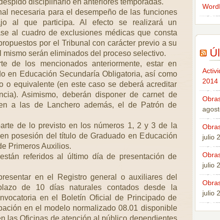
espido disciplinario en anteriores temporadas.
Word
nal necesaria para el desempeño de las funciones
jo al que participa. Al efecto se realizará un
se al cuadro de exclusiones médicas que consta
ropuestos por el Tribunal con carácter previo a su
Úl
l mismo serán eliminados del proceso selectivo.
rte de los mencionados anteriormente, estar en
Activ
do en Educación Secundaría Obligatoria, así como
2014
co o equivalente (en este caso se deberá acreditar
ncia). Asimismo, deberán disponer de carnet de
Obras
ten a las de Lanchero además, el de Patrón de
agost
parte de lo previsto en los números 1, 2 y 3 de la
Obras
 en posesión del título de Graduado en Educación
julio
de Primeros Auxilios.
Obras
 están referidos al último día de presentación de
julio
resentar en el Registro general o auxiliares del
Obras
plazo de 10 días naturales contados desde la
julio
nvocatoria en el Boletín Oficial de Principado de
icipación en el modelo normalizado 08.01 disponible
n las Oficinas de atención al público dependientes