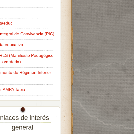
taeduc
Integral de Convivencia (PIC)
ta educativo
RES (Manifiesto Pedagógico
s verdad»)
mento de Régimen Interior
er AMPA Tapia
nlaces de interés
general