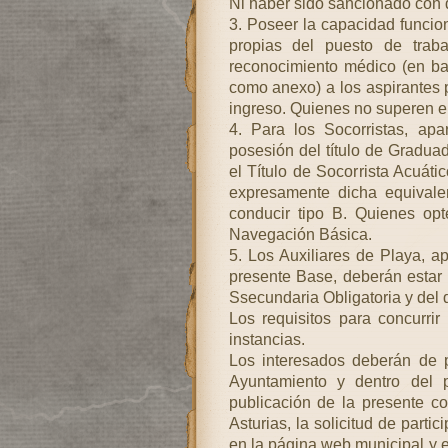
Ni haber sido sancionado con d
3. Poseer la capacidad funcio
propias del puesto de traba
reconocimiento médico (en ba
como anexo) a los aspirantes p
ingreso. Quienes no superen e
4. Para los Socorristas, apa
posesión del título de Gradua
el Título de Socorrista Acuáti
expresamente dicha equivale
conducir tipo B. Quienes op
Navegación Básica.
5. Los Auxiliares de Playa, a
presente Base, deberán estar
Ssecundaria Obligatoria y del 
Los requisitos para concurrir
instancias.
Los interesados deberán de p
Ayuntamiento y dentro del 
publicación de la presente co
Asturias, la solicitud de part
en la página web municipal y e