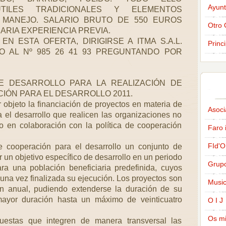
Ayunt
ILES TRADICIONALES Y ELEMENTOS
 MANEJO. SALARIO BRUTO DE 550 EUROS
Otro 
RIA EXPERIENCIA PREVIA.
N ESTA OFERTA, DIRIGIRSE A ITMA S.A.L.
Princ
 AL Nº 985 26 41 93 PREGUNTANDO POR
E DESARROLLO PARA LA REALIZACIÓN DE
ÓN PARA EL DESARROLLO 2011.
 objeto la financiación de proyectos en materia de
Asoci
a el desarrollo que realicen las organizaciones no
o en colaboración con la política de cooperación
Faro 
FId'O
 cooperación para el desarrollo un conjunto de
 un objetivo específico de desarrollo en un periodo
Grup
ra una población beneficiaria predefinida, cuyos
una vez finalizada su ejecución. Los proyectos son
Music
ón anual, pudiendo extenderse la duración de su
ayor duración hasta un máximo de veinticuatro
O I J
Os m
puestas que integren de manera transversal las