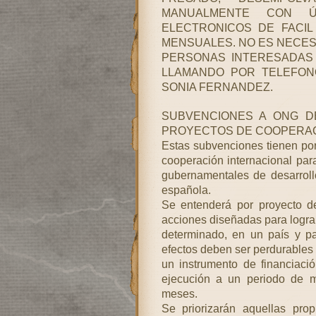
MANUALMENTE CON ÚT
ELECTRONICOS DE FACIL
MENSUALES. NO ES NECESA
PERSONAS INTERESADAS E
LLAMANDO POR TELEFONO
SONIA FERNANDEZ.
SUBVENCIONES A ONG D
PROYECTOS DE COOPERACI
Estas subvenciones tienen por
cooperación internacional par
gubernamentales de desarroll
española.
Se entenderá por proyecto de
acciones diseñadas para lograr
determinado, en un país y pa
efectos deben ser perdurables 
un instrumento de financiaci
ejecución a un periodo de m
meses.
Se priorizarán aquellas pro