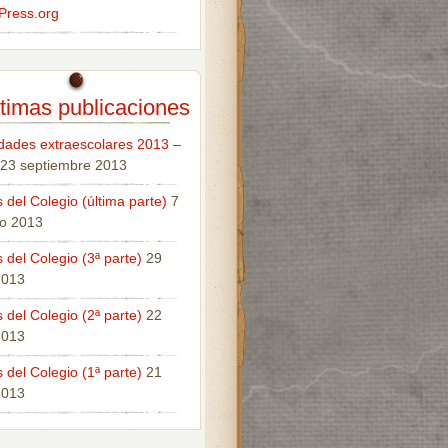
Press.org
timas publicaciones
idades extraescolares 2013 –
23 septiembre 2013
 del Colegio (última parte)
7
o 2013
 del Colegio (3ª parte)
29
 2013
 del Colegio (2ª parte)
22
 2013
 del Colegio (1ª parte)
21
 2013