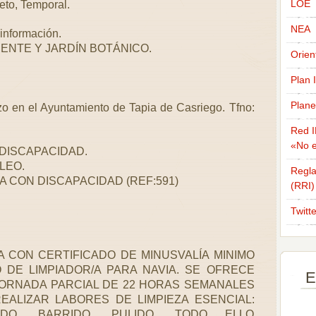
LOE
eto, Temporal.
NEA
información.
IENTE Y JARDÍN BOTÁNICO.
Orien
Plan 
Plane
rzo en el Ayuntamiento de Tapia de Casriego. Tfno:
Red I
«No e
DISCAPACIDAD.
LEO.
Regla
A CON DISCAPACIDAD (REF:591)
(RRI)
Twitt
 CON CERTIFICADO DE MINUSVALÍA MINIMO
 DE LIMPIADOR/A PARA NAVIA. SE OFRECE
E
JORNADA PARCIAL DE 22 HORAS SEMANALES
EALIZAR LABORES DE LIMPIEZA ESENCIAL:
ADO, BARRIDO, PULIDO. TODO ELLO