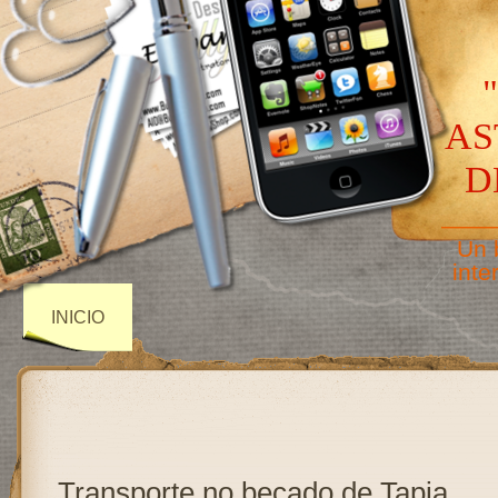
AS
D
——
Un 
inte
INICIO
Transporte no becado de Tapia