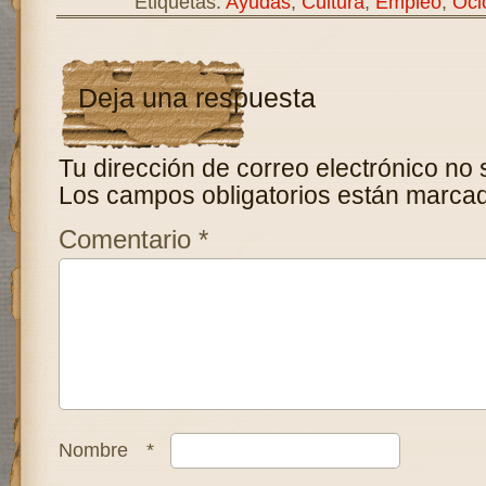
Etiquetas:
Ayudas
,
Cultura
,
Empleo
,
Oci
Deja una respuesta
Tu dirección de correo electrónico no 
Los campos obligatorios están marca
Comentario
*
Nombre
*