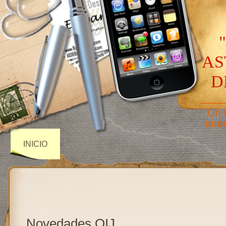
AS
D
——
Un 
inte
INICIO
Novedades OIJ