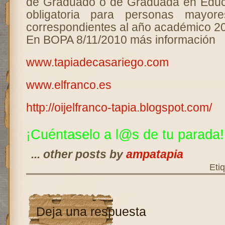
de Graduado o de Graduada en Educ
obligatoria para personas mayo
correspondientes al año académico 2
En BOPA 8/11/2010 más información
www.tapiadecasariego.com
www.elfranco.es
http://oijelfranco-tapia.blogspot.com/
¡Cuéntaselo a
l@s
de tu parada!
... other posts by
ampatapia
Eti
Deja una respuesta