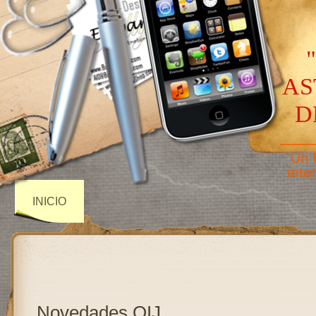
AS
D
——
Un 
inte
INICIO
Novedades OIJ