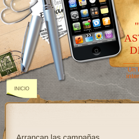
AS
D
——
Un 
inte
INICIO
Arrancan las campañas