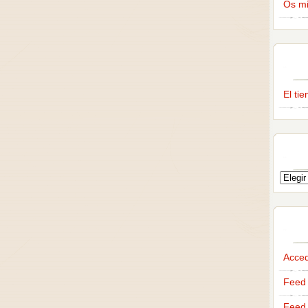
Os m
El ti
Acce
Feed 
Feed 