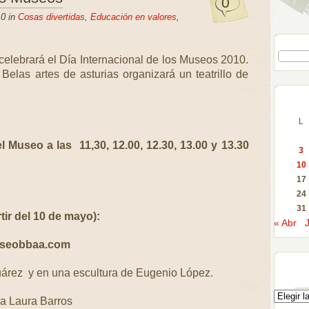
0
0 in
Cosas divertidas
,
Educación en valores
,
celebrará el Día Internacional de los Museos 2010.
elas artes de asturias organizará un teatrillo de
L
del Museo a las
11,30, 12.00, 12.30, 13.00 y 13.30
3
10
17
24
31
tir del 10 de mayo):
« Abr
museobbaa.com
árez y en una escultura de Eugenio López.
na Laura Barros