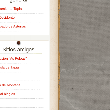
amiento Tapia
Occidente
ipado de Asturias
Sitios amigos
ación "As Poleas"
isla de Tapia
o de Montaña
al blogies