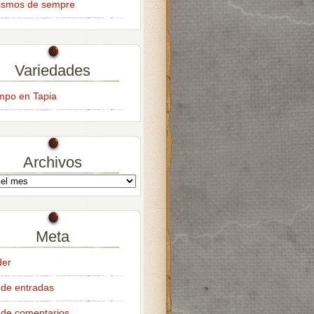
ismos de sempre
Variedades
empo en Tapia
Archivos
Meta
der
de entradas
de comentarios