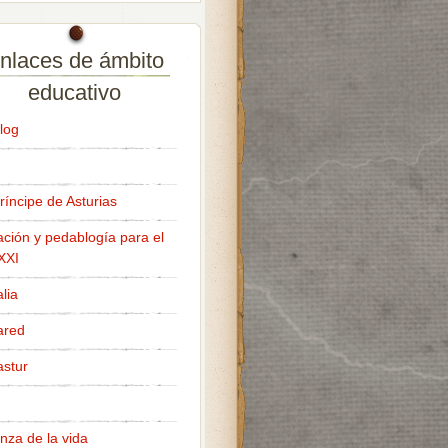
nlaces de ámbito
educativo
log
ríncipe de Asturias
ción y pedablogía para el
 XXI
lia
ared
stur
nza de la vida