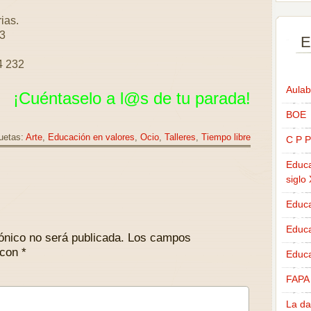
ias.
-3
E
4 232
Aulab
¡Cuéntaselo a l@s de tu parada!
BOE
uetas:
Arte
,
Educación en valores
,
Ocio
,
Talleres
,
Tiempo libre
C P P
Educa
siglo
Educa
Educ
ónico no será publicada.
Los campos
 con
*
Educa
FAPA
La da