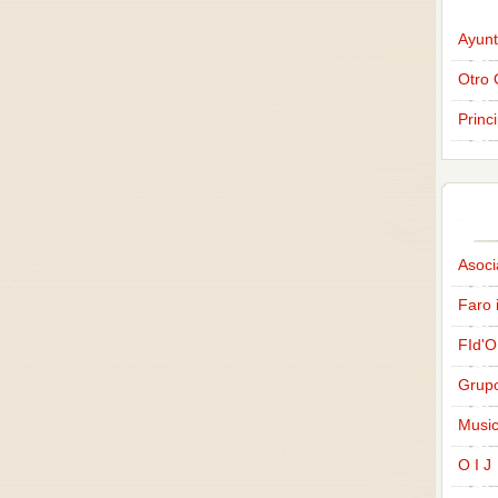
Ayunt
Otro 
Princ
Asoci
Faro 
FId'O
Grup
Music
O I J