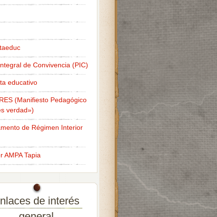
taeduc
Integral de Convivencia (PIC)
ta educativo
RES (Manifiesto Pedagógico
s verdad»)
mento de Régimen Interior
er AMPA Tapia
nlaces de interés
general