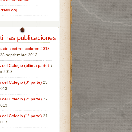
Press.org
timas publicaciones
idades extraescolares 2013 –
23 septiembre 2013
 del Colegio (última parte)
7
o 2013
 del Colegio (3ª parte)
29
 2013
 del Colegio (2ª parte)
22
 2013
 del Colegio (1ª parte)
21
 2013