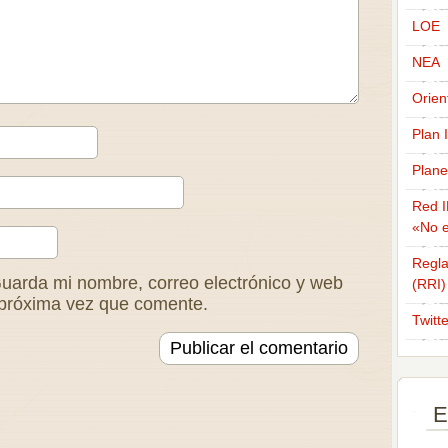
LOE
NEA
Orien
Plan 
Plane
Red I
«No e
Regla
uarda mi nombre, correo electrónico y web
(RRI)
 próxima vez que comente.
Twitt
E