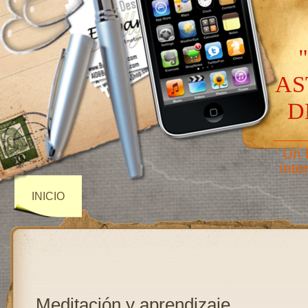
AS
D
——
Un 
inte
INICIO
Meditación y aprendizaje