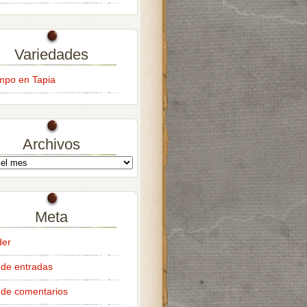
Variedades
empo en Tapia
Archivos
Meta
der
de entradas
de comentarios