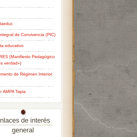
taeduc
Integral de Convivencia (PIC)
ta educativo
RES (Manifiesto Pedagógico
s verdad»)
mento de Régimen Interior
er AMPA Tapia
nlaces de interés
general