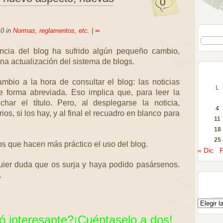
0
10 in
Normas, reglamentos, etc.
|
∞
iencia del blog ha sufrido algún pequeño cambio,
na actualización del sistema de blogs.
mbio a la hora de consultar el blog: las noticias
L
 forma abreviada. Eso implica que, para leer la
har el título. Pero, al desplegarse la noticia,
4
s, si los hay, y al final el recuadro en blanco para
11
18
25
s que hacen más práctico el uso del blog.
« Dic
F
ier duda que os surja y haya podido pasársenos.
.
ó interesante?¡Cuéntaselo a dos!