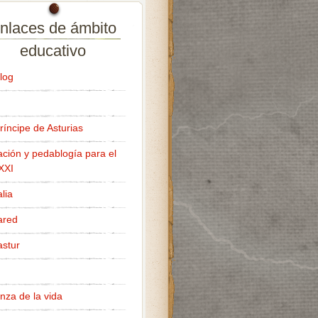
nlaces de ámbito
educativo
log
ríncipe de Asturias
ción y pedablogía para el
 XXI
lia
ared
stur
nza de la vida