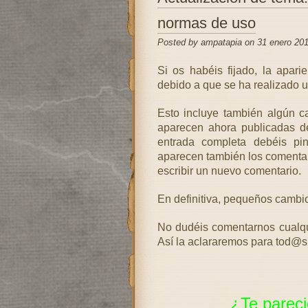
normas de uso
Posted by ampatapia on 31 enero 20
Si os habéis fijado, la apar
debido a que se ha realizado u
Esto incluye también algún ca
aparecen ahora publicadas de
entrada completa debéis pinc
aparecen también los comentario
escribir un nuevo comentario.
En definitiva, pequeños cambio
No dudéis comentarnos cualqu
Así la aclararemos para tod@s
¿Te pareci