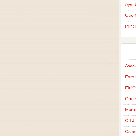
Ayunt
Otro 
Princ
Asoci
Faro 
FId'O
Grup
Music
O I J
Os m