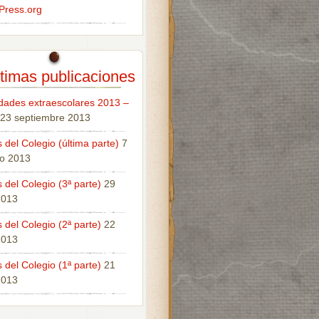
Press.org
timas publicaciones
idades extraescolares 2013 –
23 septiembre 2013
 del Colegio (última parte)
7
o 2013
 del Colegio (3ª parte)
29
 2013
 del Colegio (2ª parte)
22
 2013
 del Colegio (1ª parte)
21
 2013