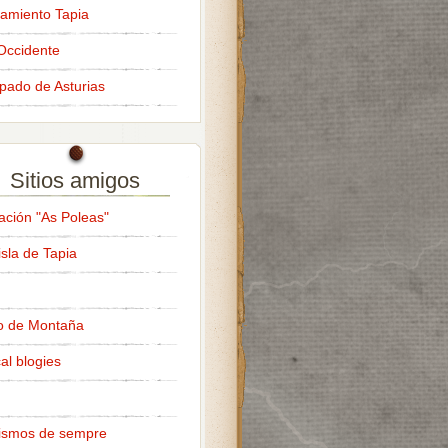
amiento Tapia
Occidente
ipado de Asturias
Sitios amigos
ación "As Poleas"
isla de Tapia
o de Montaña
al blogies
ismos de sempre