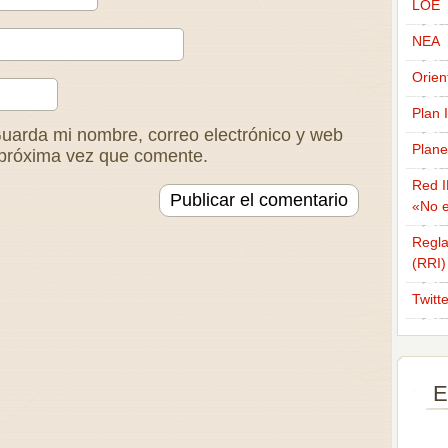
LOE
NEA
Orien
Plan 
uarda mi nombre, correo electrónico y web
Plane
 próxima vez que comente.
Red I
«No e
Regla
(RRI)
Twitt
E