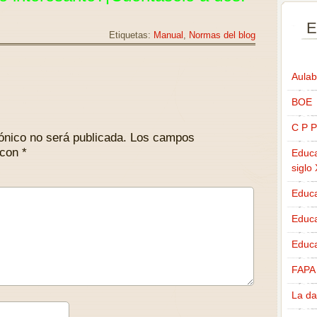
E
Etiquetas:
Manual
,
Normas del blog
Aulab
BOE
C P P
ónico no será publicada.
Los campos
 con
*
Educa
siglo
Educa
Educ
Educa
FAPA
La da