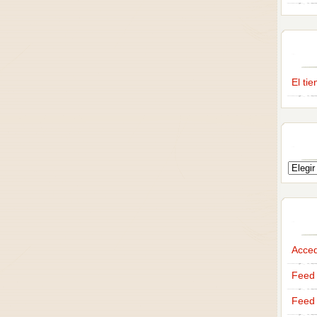
El ti
Acce
Feed 
Feed 