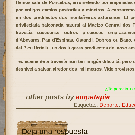
Hemos salir de Poncebos, arrometendo por empinadas co
por antigos camíos pastoriles y mineiros. Alcanzarem
un dos predilectos dos montañeiros asturianos. El p
privilexiada balconada natural al Macizo Central dos 
travesía sucédense outros preciosos emprazam
d’Abeyares, Pan d’Espinas, Ostandi, Dobros ou Bano, 
del Picu Urriellu, un dos lugares predilectos del noso am
Técnicamente a travesía nun ten ningúa dificultá, pero 
desnivel a salvar, alredor dos
mil metros. Vide provistos
¿Te pareció in
... other posts by
ampatapia
Etiquetas:
Deporte
,
Educa
Deja una respuesta