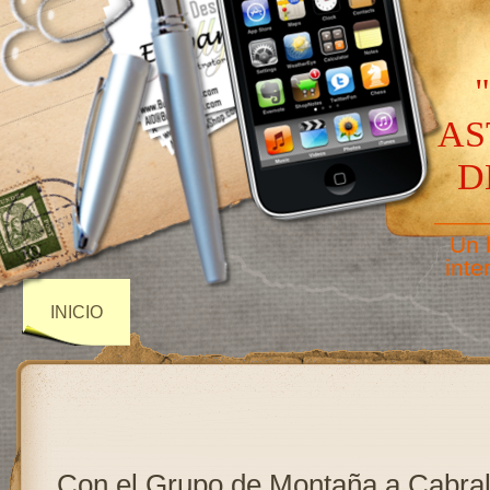
AS
D
——
Un 
inte
INICIO
Con el Grupo de Montaña a Cabra