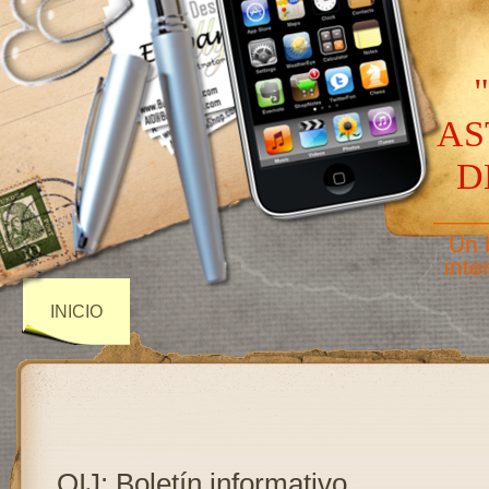
AS
D
——
Un 
inte
INICIO
OIJ: Boletín informativo