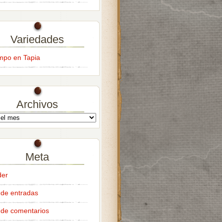
Variedades
empo en Tapia
Archivos
Meta
der
de entradas
de comentarios