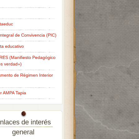
taeduc
Integral de Convivencia (PIC)
ta educativo
RES (Manifiesto Pedagógico
s verdad»)
mento de Régimen Interior
er AMPA Tapia
nlaces de interés
general