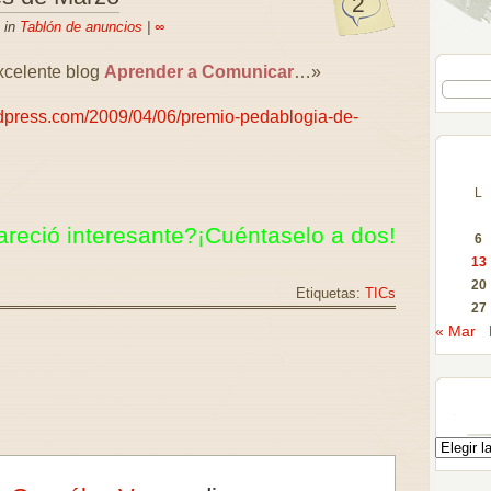
2
 in
Tablón de anuncios
|
∞
xcelente blog
Aprender a Comunicar
…»
rdpress.com/2009/04/06/premio-pedablogia-de-
L
areció interesante?¡Cuéntaselo a dos!
6
13
20
Etiquetas:
TICs
27
« Mar