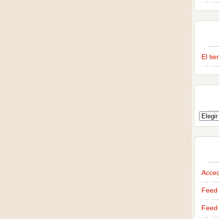
El ti
Acce
Feed 
Feed 