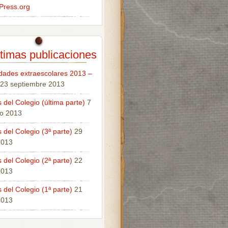
Press.org
timas publicaciones
idades extraescolares 2013 –
23 septiembre 2013
 del Colegio (última parte)
7
o 2013
 del Colegio (3ª parte)
29
 2013
 del Colegio (2ª parte)
22
 2013
 del Colegio (1ª parte)
21
 2013