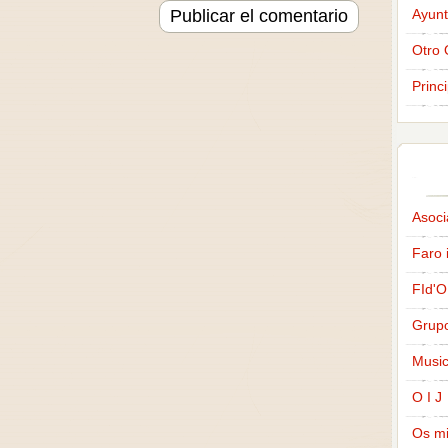
Ayunt
Otro 
Princ
Asoci
Faro 
FId'O
Grup
Music
O I J
Os m