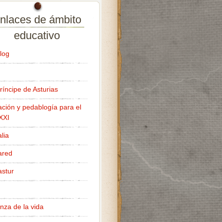
nlaces de ámbito
educativo
log
ríncipe de Asturias
ción y pedablogía para el
 XXI
lia
ared
stur
nza de la vida