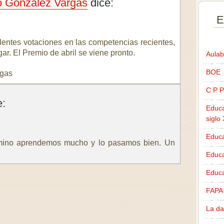
to González Vargas
dice:
E
entes votaciones en las competencias recientes,
ar. El Premio de abril se viene pronto.
Aulab
BOE
rgas
C P P
e:
Educa
siglo
Educa
camino aprendemos mucho y lo pasamos bien. Un
Educ
Educa
FAPA
La da