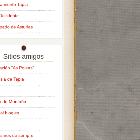
amiento Tapia
Occidente
ipado de Asturias
Sitios amigos
ación "As Poleas"
isla de Tapia
o de Montaña
al blogies
ismos de sempre