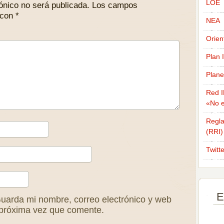
LOE
ónico no será publicada.
Los campos
 con
*
NEA
Orien
Plan 
Plane
Red I
«No e
Regla
(RRI)
Twitt
E
uarda mi nombre, correo electrónico y web
 próxima vez que comente.