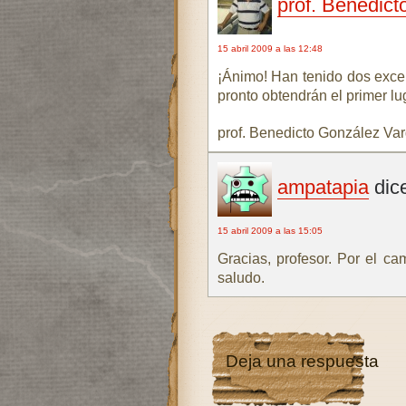
prof. Benedic
15 abril 2009 a las 12:48
¡Ánimo! Han tenido dos excel
pronto obtendrán el primer lug
prof. Benedicto González Va
ampatapia
dic
15 abril 2009 a las 15:05
Gracias, profesor. Por el 
saludo.
Deja una respuesta