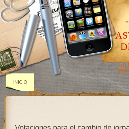
AS
D
——
Un 
inte
INICIO
Votaciones para el cambio de jorn