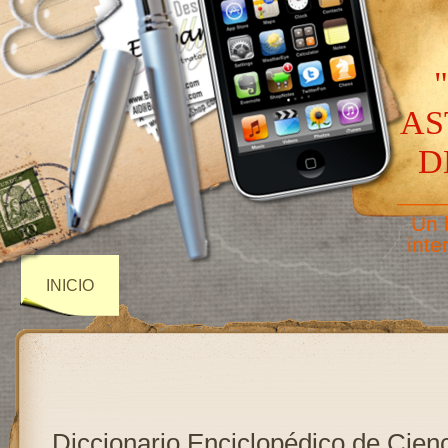
AS
D
——
Un 
inte
INICIO
Diccionario Enciclopédico de Cienc