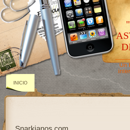
AS
D
——
Un 
inte
INICIO
Snarkianos.com