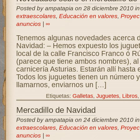
Posted by ampatapia on 28 diciembre 2010 i
extraescolares
,
Educación en valores
,
Proyec
anuncios
|
∞
Tenemos algunas novedades acerca de
Navidad: – Hemos expuesto los juguete
local de la calle Francisco Franco ó 
(parece que tiene ambos nombres), al 
carnicería Asturias. Estarán allí hasta
Todos los juguetes tienen un número y 
llamarnos, enviarnos un […]
Etiquetas:
Galletas
,
Juguetes
,
Libros
Mercadillo de Navidad
Posted by ampatapia on 24 diciembre 2010 i
extraescolares
,
Educación en valores
,
Proyec
anuncios
|
∞