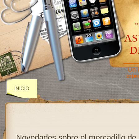
AS
D
——
Un 
inte
INICIO
Novedades sobre el mercadillo de