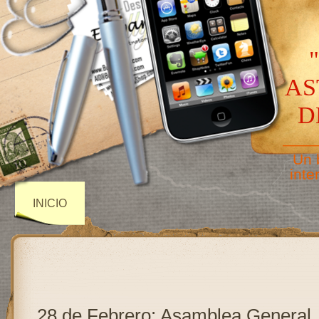
AS
D
——
Un 
inte
INICIO
28 de Febrero: Asamblea General