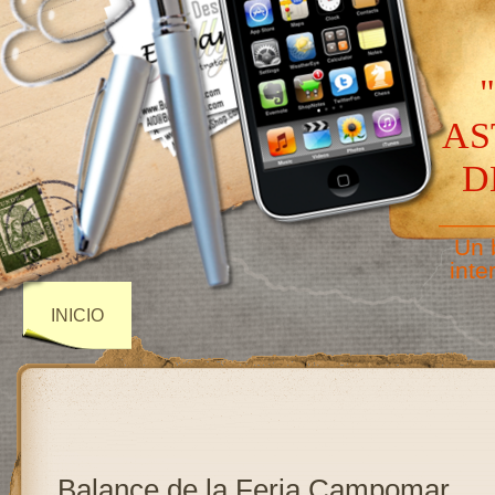
AS
D
——
Un 
inte
INICIO
Balance de la Feria Campomar