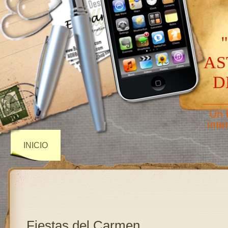
AS
D
——
Un 
inte
INICIO
Fiestas del Carmen