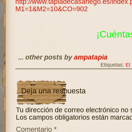
http://www.tapiadecasariego.es/index
M1=1&M2=10&CO=902
¡Cuénta
... other posts by
ampatapia
Etiquetas:
El
Deja una respuesta
Tu dirección de correo electrónico no 
Los campos obligatorios están marca
Comentario
*