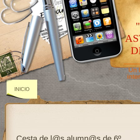
AS
D
——
Un 
inte
INICIO
Cesta de l@s alumn@s de 6º