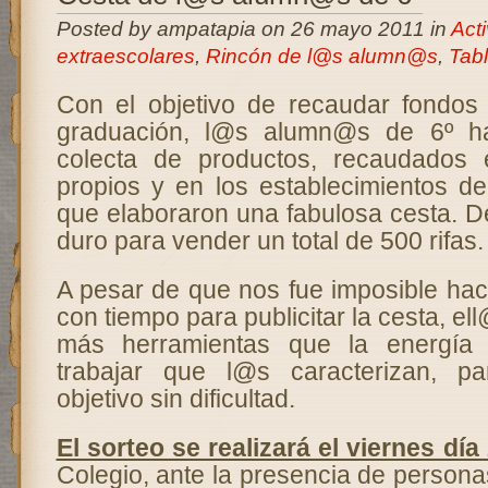
Posted by ampatapia on 26 mayo 2011 in
Act
extraescolares
,
Rincón de l@s alumn@s
,
Tab
Con el objetivo de recaudar fondos 
graduación, l@s alumn@s de 6º ha
colecta de productos, recaudados e
propios y en los establecimientos de
que elaboraron una fabulosa cesta. D
duro para vender un total de 500 rifas.
A pesar de que nos fue imposible ha
con tiempo para publicitar la cesta, e
más herramientas que la energía
trabajar que l@s caracterizan, p
objetivo sin dificultad.
El sorteo se realizará el viernes dí
Colegio, ante la presencia de person