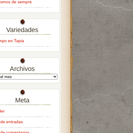
ismos de sempre
Variedades
empo en Tapia
Archivos
Meta
der
de entradas
de comentarios