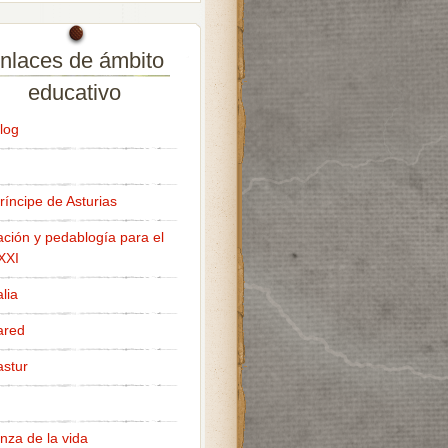
nlaces de ámbito
educativo
log
ríncipe de Asturias
ción y pedablogía para el
 XXI
lia
ared
stur
nza de la vida