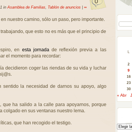
0
1 in
Asamblea de Familias
,
Tablón de anuncios
|
∞
n nuestro camino, sólo un paso, pero importante.
abajando, que esto no es más que el principio de
spiro, en
esta jornada
de reflexión previa a las
L
ar el momento para recordar:
2
ía decidieron coger las riendas de su vida y luchar
9
hij@s.
16
23
 sentido la necesidad de darnos su apoyo, algo
30
« Abr
, que ha salido a la calle para apoyarnos, porque
ha colgado en sus ventanas nuestro lema.
ticas, que han recogido el testigo.