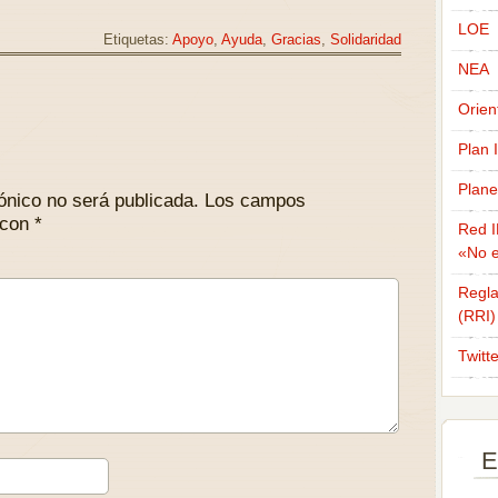
LOE
Etiquetas:
Apoyo
,
Ayuda
,
Gracias
,
Solidaridad
NEA
Orien
Plan 
Plane
ónico no será publicada.
Los campos
 con
*
Red I
«No e
Regla
(RRI)
Twitt
E