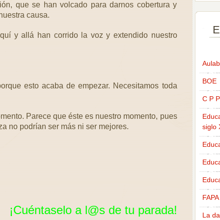
ón, que se han volcado para darnos cobertura y
nuestra causa.
E
uí y allá han corrido la voz y extendido nuestro
Aulab
BOE
porque esto acaba de empezar. Necesitamos toda
C P P
omento. Parece que éste es nuestro momento, pues
Educa
za no podrían ser más ni ser mejores.
siglo
Educa
Educ
Educa
FAPA
¡Cuéntaselo a
l@s
de tu parada!
La da