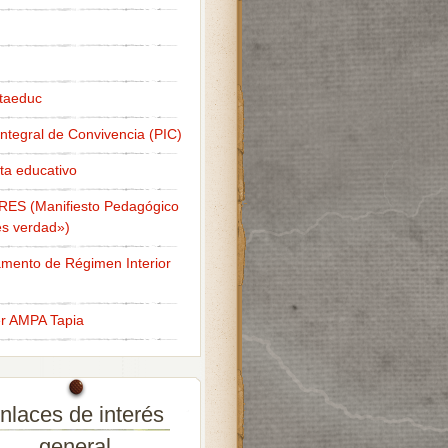
taeduc
Integral de Convivencia (PIC)
ta educativo
RES (Manifiesto Pedagógico
s verdad»)
mento de Régimen Interior
er AMPA Tapia
nlaces de interés
general