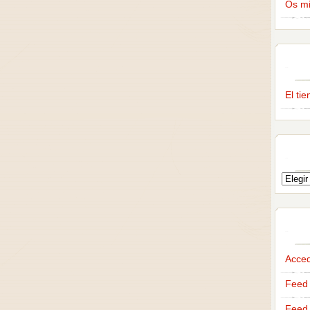
Os m
El ti
Acce
Feed 
Feed 