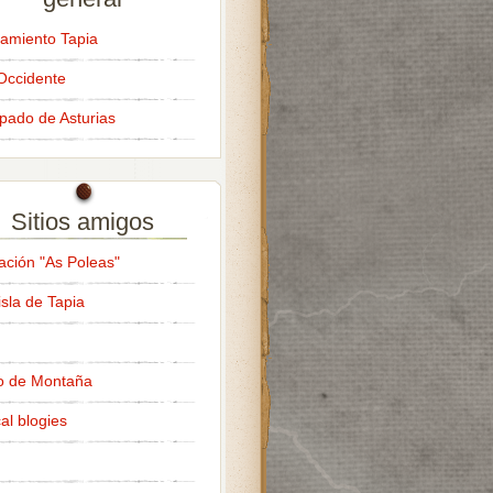
amiento Tapia
Occidente
ipado de Asturias
Sitios amigos
ación "As Poleas"
isla de Tapia
o de Montaña
al blogies