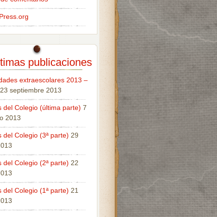
Press.org
timas publicaciones
idades extraescolares 2013 –
23 septiembre 2013
 del Colegio (última parte)
7
o 2013
 del Colegio (3ª parte)
29
 2013
 del Colegio (2ª parte)
22
 2013
 del Colegio (1ª parte)
21
 2013