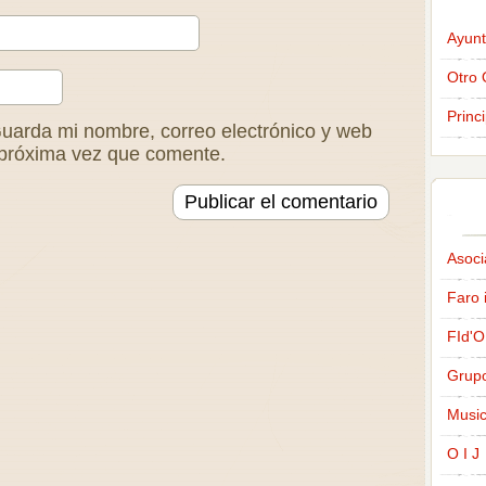
Ayunt
Otro 
Princ
uarda mi nombre, correo electrónico y web
 próxima vez que comente.
Asoci
Faro 
FId'O
Grup
Music
O I J