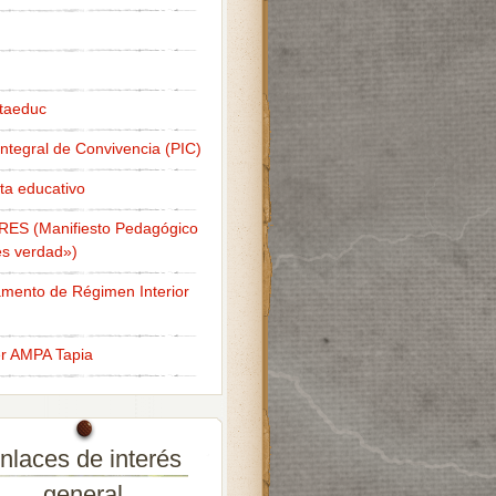
taeduc
Integral de Convivencia (PIC)
ta educativo
RES (Manifiesto Pedagógico
s verdad»)
mento de Régimen Interior
er AMPA Tapia
nlaces de interés
general