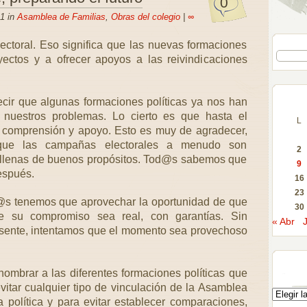
0
1 in
Asamblea de Familias
,
Obras del colegio
|
∞
toral. Eso significa que las nuevas formaciones
ctos y a ofrecer apoyos a las reivindicaciones
cir que algunas formaciones políticas ya nos han
r nuestros problemas. Lo cierto es que hasta el
L
comprensión y apoyo. Esto es muy de agradecer,
que las campañas electorales a menudo son
2
y llenas de buenos propósitos. Tod@s sabemos que
9
espués.
16
23
tr@s tenemos que aprovechar la oportunidad de que
30
e su compromiso sea real, con garantías. Sin
« Abr
esente, intentamos que el momento sea provechoso
ombrar a las diferentes formaciones políticas que
vitar cualquier tipo de vinculación de la Asamblea
política y para evitar establecer comparaciones,