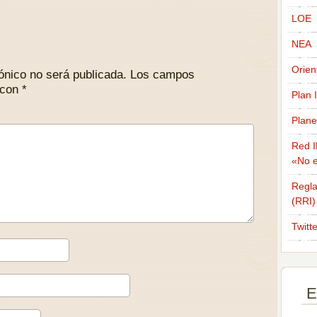
LOE
NEA
Orien
ónico no será publicada.
Los campos
 con
*
Plan 
Plane
Red I
«No e
Regla
(RRI)
Twitt
E