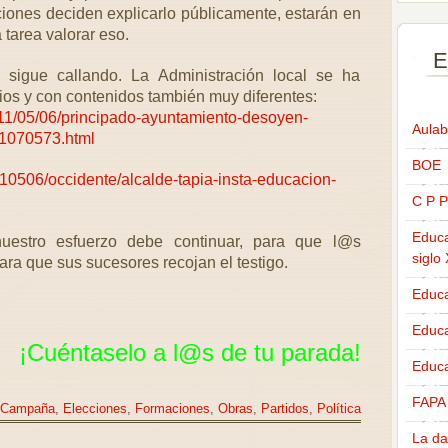
aciones deciden explicarlo públicamente, estarán en
 tarea valorar eso.
E
a sigue callando. La Administración local se ha
ios y con contenidos también muy diferentes:
011/05/06/principado-ayuntamiento-desoyen-
Aulab
a/1070573.html
BOE
10506/occidente/alcalde-tapia-insta-educacion-
C P P
Educa
nuestro esfuerzo debe continuar, para que l@s
siglo
ra que sus sucesores recojan el testigo.
Educa
Educ
¡Cuéntaselo a
l@s
de tu parada!
Educa
FAPA
Campaña
,
Elecciones
,
Formaciones
,
Obras
,
Partidos
,
Política
La da