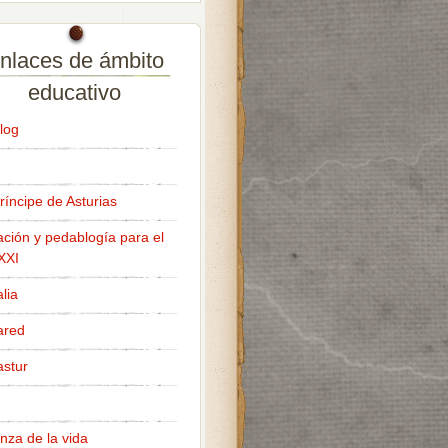
nlaces de ámbito
educativo
log
ríncipe de Asturias
ción y pedablogía para el
 XXI
lia
ared
stur
nza de la vida