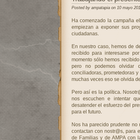
Posted by ampatapia on 10 mayo 201
Ha comenzado la campaña elec
empiezan a exponer sus proye
ciudadanas.
En nuestro caso, hemos de de
recibido para interesarse po
momento sólo hemos recibido 
pero no podemos olvidar 
conciliadoras, prometedoras 
muchas veces eso se olvida d
Pero así es la política. Noso
nos escuchen e intentar qu
desatender el esfuerzo del pr
para el futuro.
Nos ha parecido prudente no n
contactan con nostr@s, para e
de Familias y de AMPA con la 