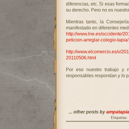
diferencias, etc. Si esas form
su derecho. Pero no es nuestra
Mientras tanto, la Consejerí
manifestado en diferentes med
http://www.lne.es/occidente/2
peticion-arreglar-colegio-tapi
http://www.elcomercio.es/v/201
20110506.html
Por eso nuestro trabajo y 
responsables respondan y /o pa
... other posts by
ampatapia
Etiquetas: