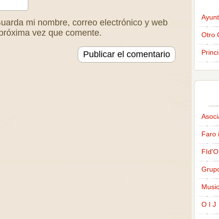
Ayunt
uarda mi nombre, correo electrónico y web
 próxima vez que comente.
Otro 
Princ
Asoci
Faro 
FId'O
Grup
Music
O I J