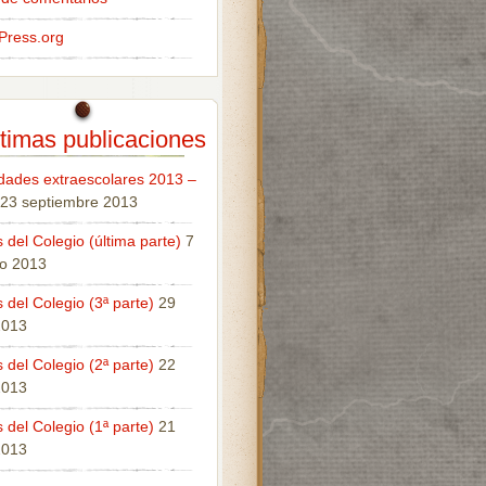
Press.org
timas publicaciones
idades extraescolares 2013 –
23 septiembre 2013
 del Colegio (última parte)
7
o 2013
 del Colegio (3ª parte)
29
 2013
 del Colegio (2ª parte)
22
 2013
 del Colegio (1ª parte)
21
 2013