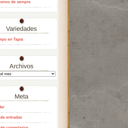
ismos de sempre
Variedades
empo en Tapia
Archivos
Meta
der
de entradas
de comentarios