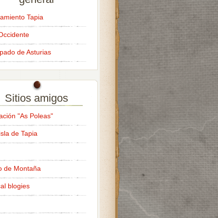
amiento Tapia
Occidente
ipado de Asturias
Sitios amigos
ación "As Poleas"
isla de Tapia
o de Montaña
al blogies