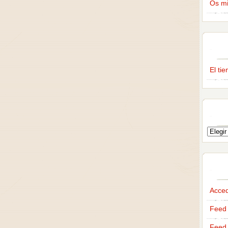
Os m
El ti
Acce
Feed 
Feed 