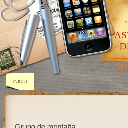
AS
D
——
Un 
inte
INICIO
Grupo de montaña