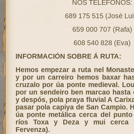
NOS TELÉFONOS:
689 175 515 (José Lui
659 000 707 (Rafa)
608 540 828 (Eva)
INFORMACIÓN SOBRE Á RUTA:
Hemos empezar a ruta nel Monaste
y por un carreiro hemos baxar has
cruzalo por úa ponte medieval. Lo
por un sendeiro ben marcao hasta 
y despós, pola praya fluvial A Carix
pasar pola capiya de San Campio. 
úa ponte metálica cerca del punt
ríos Toxa y Deza y mui cerca d
Fervenza).