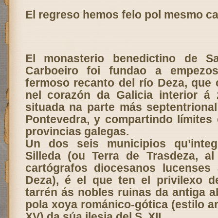
El regreso hemos felo pol mesmo ca
El
monasterio
benedictino de S
Carboeiro foi fundao a empezo
fermoso recanto del río Deza, que
nel corazón da Galicia interior 
situada na parte más septentrional
Pontevedra, y compartindo límites 
provincias galegas.
Un dos seis municipios qu’inte
Silleda (ou Terra de Trasdeza, al
cartógrafos diocesanos lucenses 
Deza), é el que ten el privilexo d
tarrén ás nobles ruinas da antiga a
pola xoya románico-gótica (estilo art
XV) da súa
ilesia
del S. XII.