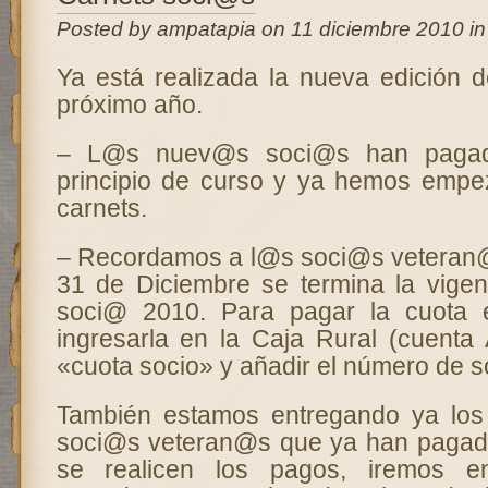
Posted by ampatapia on 11 diciembre 2010 i
Ya está realizada la nueva edición d
próximo año.
– L@s nuev@s soci@s han pagad
principio de curso y ya hemos empe
carnets.
– Recordamos a l@s soci@s veteran@
31 de Diciembre se termina la vigen
soci@ 2010. Para pagar la cuota e
ingresarla en la Caja Rural (cuenta
«cuota socio» y añadir el número de 
También estamos entregando ya lo
soci@s veteran@s que ya han pagado
se realicen los pagos, iremos en