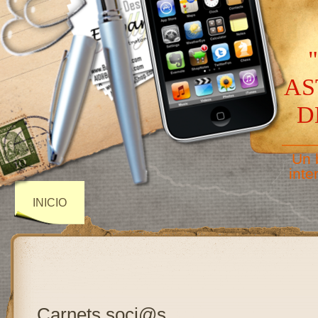
AS
D
——
Un 
inte
INICIO
Carnets soci@s