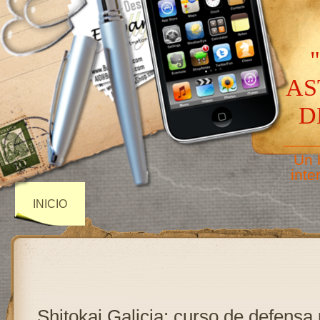
AS
D
——
Un 
inte
INICIO
Shitokai Galicia: curso de defensa