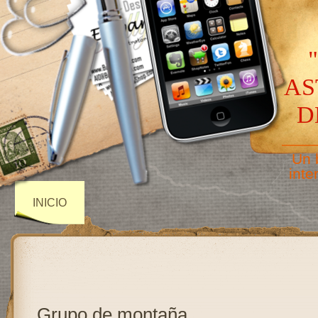
AS
D
——
Un 
inte
INICIO
Grupo de montaña