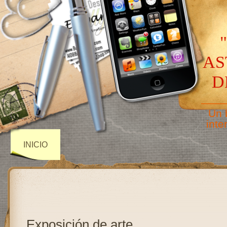
AS
D
——
Un 
inte
INICIO
Exposición de arte