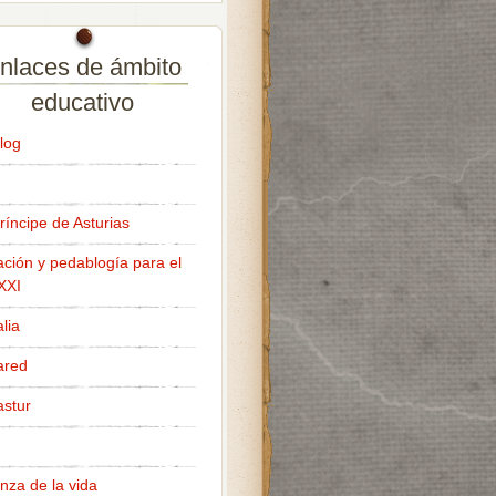
nlaces de ámbito
educativo
log
ríncipe de Asturias
ción y pedablogía para el
 XXI
lia
ared
stur
nza de la vida