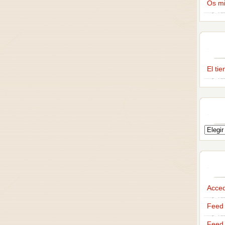
Os m
El ti
Acce
Feed 
Feed 