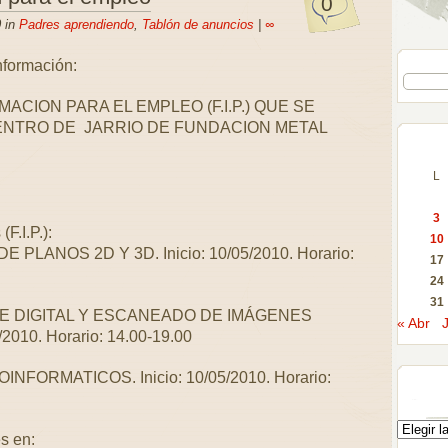
0
 in
Padres aprendiendo
,
Tablón de anuncios
|
∞
nformación:
CION PARA EL EMPLEO (F.I.P.) QUE SE
NTRO DE JARRIO DE FUNDACION METAL
L
3
F.I.P.):
10
PLANOS 2D Y 3D. Inicio: 10/05/2010. Horario:
17
24
31
 DIGITAL Y ESCANEADO DE IMÁGENES
« Abr
/2010. Horario: 14.00-19.00
FORMATICOS. Inicio: 10/05/2010. Horario:
s en: