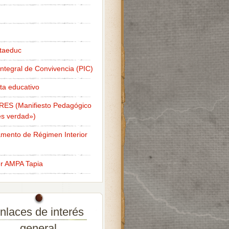
taeduc
Integral de Convivencia (PIC)
ta educativo
RES (Manifiesto Pedagógico
s verdad»)
mento de Régimen Interior
er AMPA Tapia
nlaces de interés
general