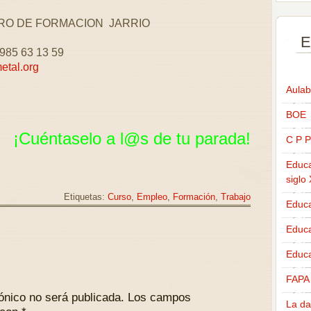
RO DE FORMACION JARRIO
n
E
 985 63 13 59
tal.org
Aulab
BOE
¡Cuéntaselo a l@s de tu parada!
C P P
Educa
siglo
Etiquetas:
Curso
,
Empleo
,
Formación
,
Trabajo
Educa
Educ
Educa
FAPA
ónico no será publicada.
Los campos
La da