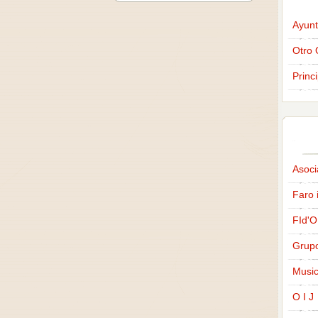
Ayunt
Otro 
Princ
Asoci
Faro 
FId'O
Grup
Music
O I J