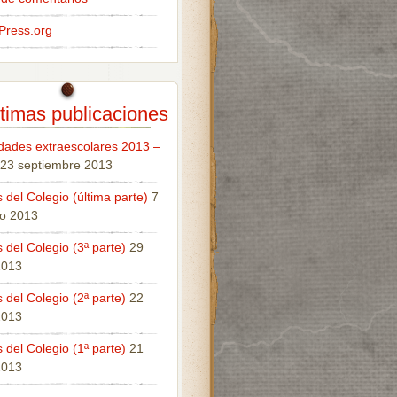
Press.org
timas publicaciones
idades extraescolares 2013 –
23 septiembre 2013
 del Colegio (última parte)
7
o 2013
 del Colegio (3ª parte)
29
 2013
 del Colegio (2ª parte)
22
 2013
 del Colegio (1ª parte)
21
 2013