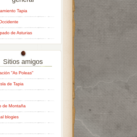
amiento Tapia
Occidente
ipado de Asturias
Sitios amigos
ación "As Poleas"
isla de Tapia
o de Montaña
al blogies