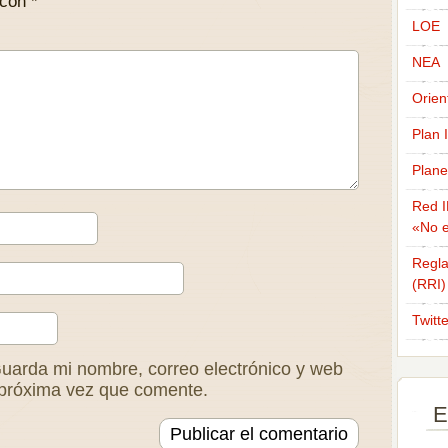
 con
*
LOE
NEA
Orien
Plan 
Plane
Red I
«No e
Regla
(RRI)
Twitt
uarda mi nombre, correo electrónico y web
 próxima vez que comente.
E