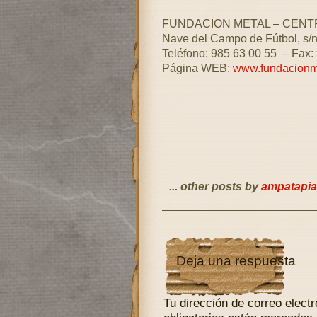
FUNDACION METAL – CENT
Nave del Campo de Fútbol, s/
Teléfono: 985 63 00 55 – Fax:
Página WEB:
www.fundacionme
... other posts by
ampatapia
Deja una respuesta
Tu dirección de correo electr