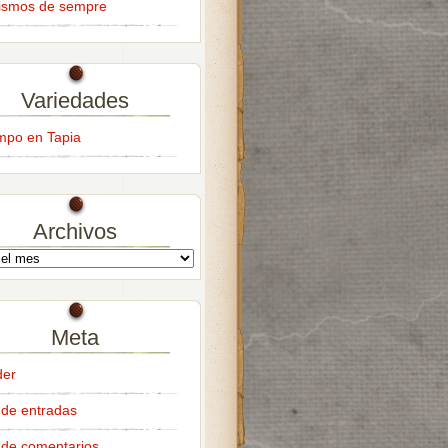
ismos de sempre
Variedades
empo en Tapia
Archivos
Meta
der
de entradas
de comentarios