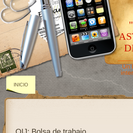
AS
D
——
Un 
inte
INICIO
OIJ: Bolsa de trabajo