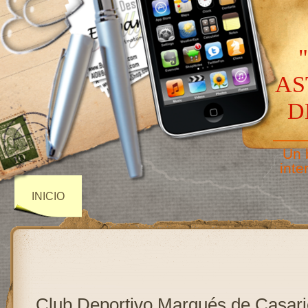
AS
D
——
Un 
inte
INICIO
Club Deportivo Marqués de Casar