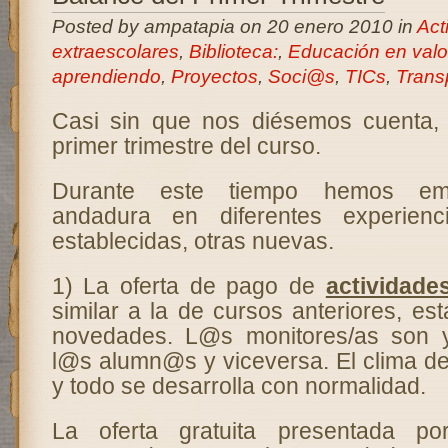
Posted by ampatapia on 20 enero 2010 in
Act
extraescolares
,
Biblioteca:
,
Educación en valo
aprendiendo
,
Proyectos
,
Soci@s
,
TICs
,
Trans
Casi sin que nos diésemos cuenta,
primer trimestre del curso.
Durante este tiempo hemos em
andadura en diferentes experienc
establecidas, otras nuevas.
1) La oferta de pago de
actividade
similar a la de cursos anteriores, es
novedades. L@s monitores/as son 
l@s alumn@s y viceversa. El clima de
y todo se desarrolla con normalidad.
La oferta gratuita presentada 