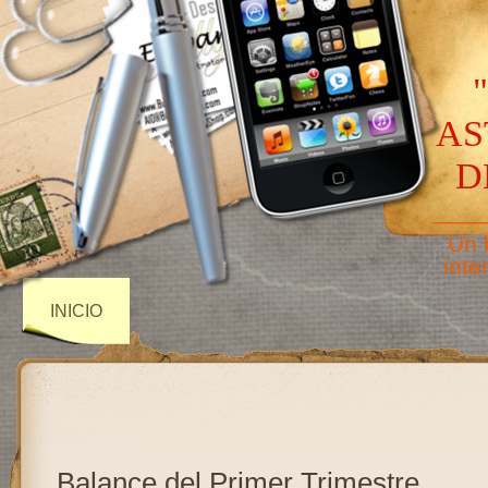
AS
D
——
Un 
inte
INICIO
Balance del Primer Trimestre