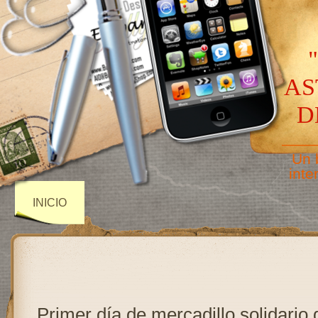
AS
D
——
Un 
inte
INICIO
Primer día de mercadillo solidario