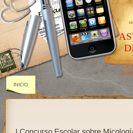
AS
D
——
Un 
inte
INICIO
I Concurso Escolar sobre Micologí